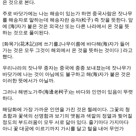
은 것으로 본다.
주로 바닷가에는 나는 해송이 있는가 하면 중국사람은 잣나무
를 해송자로 말하는데 해송자란 송자(松子) 즉 잣을 뜻한다. 앞
에 [海]자가 붙은 것은 외국산 또는 다른 나라에서 온 것을 뜻
하는 것으로 풀이된다.
[화목기(花木記)]에 쓰기를,[나무이름에 바다해(海)자가 들어
가는 것은 모두 그것이 해외에서 온 것을 뜻하는 것이다 ] 라고
했다.
우리나라의 잣나무 종자는 중국에 종종 보내졌는데 잣나무가
바닷가에 나는 것이 아님에도 불구하고 해(海)자가 붙은 것은
이러한 뜻에서가 아닐까.
그러나 해변노가주(海邊老柯子)는 바다와 인연이 있음이 뚜렷
하다.
해당화에 가장 가까운 인연을 가진 것은 찔레이다. 그꽃의 청
초함과 꽃색의 선명함과 보기의 앳됨과 색깔의 정열과 찢어질
정도의 부드러움이 모두 서로 닮아 있다. 줄기마다 가지마다
아니 꽃 대궁에 이르기까지 가시를 달고 털을 내어 무언가