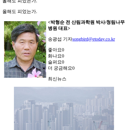
올해도 피었는가.
올해도 피었는가.
<박형순 전 산림과학원 박사/청림나무
병원 대표>
송광섭 기자
songbird@etoday.co.kr
좋아요
0
화나요
0
슬퍼요
0
더 궁금해요
0
최신뉴스