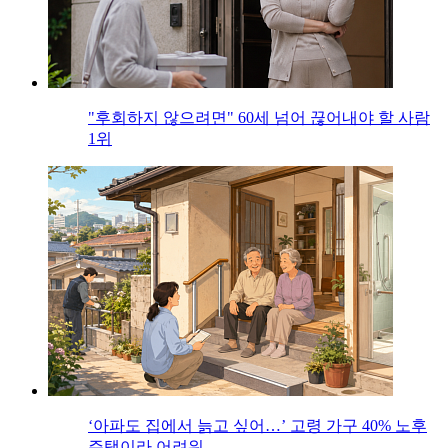
"후회하지 않으려면" 60세 넘어 끊어내야 할 사람
1위
‘아파도 집에서 늙고 싶어…’ 고령 가구 40% 노후
주택이라 어려워