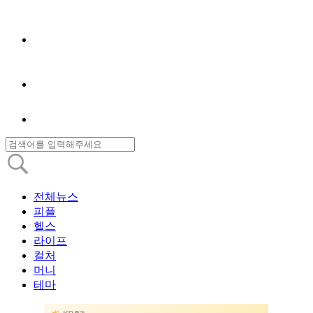
전체뉴스
피플
헬스
라이프
컬처
머니
테마