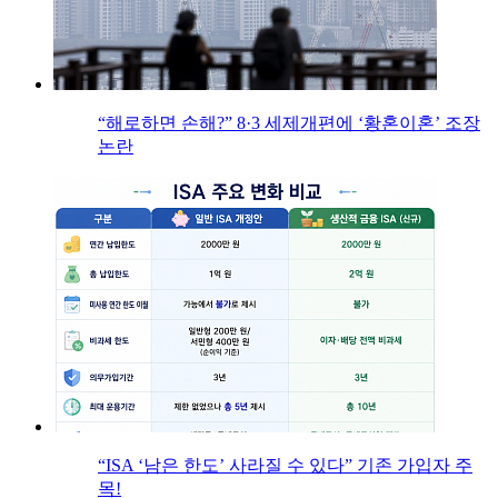
“해로하면 손해?” 8·3 세제개편에 ‘황혼이혼’ 조장
논란
“ISA ‘남은 한도’ 사라질 수 있다” 기존 가입자 주
목!