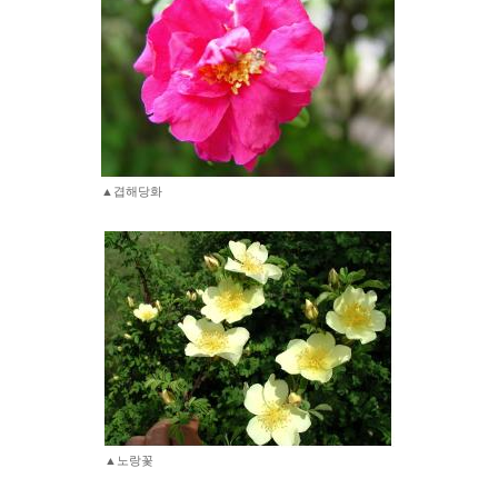
▲겹해당화
▲노랑꽃