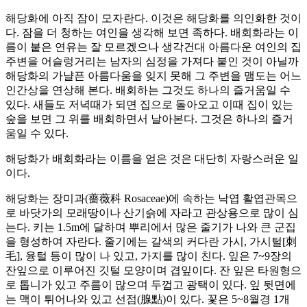
해당화에 아직 잠이 모자란다. 이것은 해당화를 의인화한 것이
다. 잠을 더 청하는 여인을 생각해 보면 족하다. 배회화라는 이
름이 붙은 연유는 잘 모르겠으나 생각건대 아름다운 여인의 집
주변을 어슬렁거리는 남자의 심정을 가져다 붙인 것이 아닐까
해당화의 가냘픈 아름다움을 잊지 못해 그 주변을 맴도는 어느
인간상을 연상해 본다. 배회하는 그것도 하나의 즐거움일 수
있다. 새들도 저녁때가 되면 집으로 돌아오고 이때 집이 있는
숲을 보면 그 위를 배회하면서 날아본다. 그것은 하나의 즐거
움일 수 있다.
해당화가 배회화라는 이름을 얻은 것은 대단히 자랑스러운 일
이다.
해당화는 장미과(薔薇科 Rosaceae)에 속하는 낙엽 활엽관목으
로 바닷가의 모래땅이나 산기슭에 자라고 관상용으로 많이 심
는다. 키는 1.5m에 달하며 뿌리에서 많은 줄기가 나와 큰 군집
을 형성하여 자란다. 줄기에는 갈색의 커다란 가시, 가시털[刺
毛], 융털 등이 많이 나 있고, 가지를 많이 친다. 잎은 7~9장의
잔잎으로 이루어진 깃털 모양이며 겹잎이다. 잔 잎은 타원형으
로 톱니가 있고 주름이 많으며 두껍고 광택이 있다. 잎 뒷면에
는 맥이 튀어나와 있고 선점(腺點)이 있다. 꽃은 5~8월경 1개