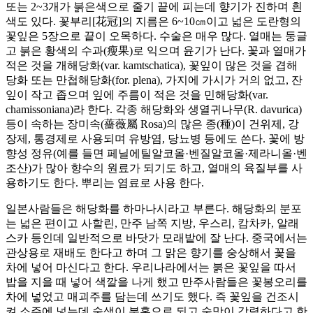
또는 2~3개가 붉은색으로 줄기 끝에 피는데 향기가 진하며 흰
색도 있다. 꽃부리[花冠]의 지름은 6~10㎝이고 넓은 도란형의
꽃잎은 5장으로 끝이 오목하다. 수술은 매우 많다. 열매는 둥글
고 붉은 황색의 수과(瘦果)로 익으며 윤기가 난다. 꽃과 열매가
적은 것을 개해당화(var. kamtschatica), 꽃잎이 많은 것을 겹해
당화 또는 만첩해당화(for. plena), 가지에 가시가 거의 없고, 잔
잎이 작고 좁으며 잎에 주름이 적은 것을 민해당화(var.
chamissoniana)라 한다. 각종 해당화와 생열귀나무(R. davurica)
등이 속하는 장미속(薔薇屬 Rosa)의 많은 종(種)이 건위제, 강
장제, 통경제로 사용되며 유방염, 당뇨병 등에도 쓴다. 꽃에 방
향성 정유(예를 들면 페닐에틸알코올·벤질알코올·제라니올·벤
조산)가 많아 향수의 원료가 되기도 하고, 열매의 육질부를 사
용하기도 한다. 뿌리는 염료로 사용 한다.
일본사람들은 해당화를 하마나시라고 부른다. 해당화의 분포
는 넓은 편이고 사할린, 만주 남쪽 지방, 우스리, 캄차카, 알래
스카 등인데 일반적으로 바닷가 모래밭에 잘 난다. 중국에서는
관상용로 재배도 한다고 하며 그 맑은 향기를 숭상해서 꽃을
차에 넣어 마신다고 한다. 우리나라에서는 붉은 꽃잎을 따서
밥을 지을 때 넣어 색깔을 나게 했고 만주사람들은 꽃봉오리를
차에 넣었고 매괴주를 담는데 쓰기도 했다. 즉 꽃잎을 건조시
켜 소주에 넣는데 술색이 분홍으로 되고 술맛이 강렬하다고 한