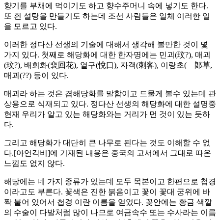
향기를 부채에 먹이기도 하고 향수주머니 속에 넣기도 한다.
또 흰 설탕을 만들기도 하는데 조선 사람들은 일체 이러한 일
을 모르고 있다.
이러한 정다산 선생의 기술에 대해서 생각해 볼만한 것이 몇
가지 있다. 첫째로 해당화에 대한 한자명에는 민괴(玟?), 매괴
(玟?), 배회화(裵回花), 열구(悅口), 자객(刺客), 이랑초(離郞草,
매괴(??) 등이 있다.
매괴라 하는 것은 겹해당화를 말함이고 드물게 볼수 있는데 관
상용으로 식재되고 있다. 정다산 선생의 해당화에 대한 설명중
현재 우리가 알고 있는 해당화와는 거리가 먼 것이 있는 듯하
다.
그리고 해당화가 대단히 큰 나무로 된다는 것도 이해할 수 없
다.[아언각비]에 기재된 내용은 중국의 고서에서 그대로 따온
느낌도 없지 않다.
해당에는 네 가지 종류가 있는데 모두 목본이고 한편으로 첩경
이라고도 부른다. 꽃색은 진한 붉음이고 꽃이 꽃대 궁위에 바
짝 붙어 있어서 첩경 이란 이름을 얻었다. 꽃안에는 황금 색깔
의 수술이 다발처럼 많이 나므로 여금속수 또는 수사라는 이름