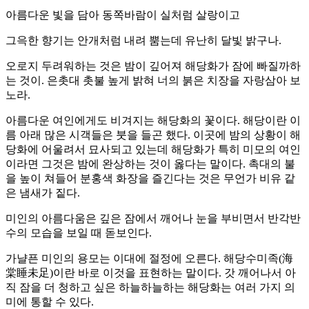
아름다운 빛을 담아 동쪽바람이 실처럼 살랑이고
그윽한 향기는 안개처럼 내려 뿜는데 유난히 달빛 밝구나.
오로지 두려워하는 것은 밤이 깊어져 해당화가 잠에 빠질까하
는 것이. 은촛대 촛불 높게 밝혀 너의 붉은 치장을 자랑삼아 보
노라.
아름다운 여인에게도 비겨지는 해당화의 꽃이다. 해당이란 이
름 아래 많은 시객들은 붓을 들곤 했다. 이곳에 밤의 상황이 해
당화에 어울려서 묘사되고 있는데 해당화가 특히 미모의 여인
이라면 그것은 밤에 완상하는 것이 옳다는 말이다. 촉대의 불
을 높이 쳐들어 분홍색 화장을 즐긴다는 것은 무언가 비유 같
은 냄새가 짙다.
미인의 아름다움은 깊은 잠에서 깨어나 눈을 부비면서 반각반
수의 모습을 보일 때 돋보인다.
가냘픈 미인의 용모는 이대에 절정에 오른다. 해당수미족(海
棠睡未足)이란 바로 이것을 표현하는 말이다. 갓 깨어나서 아
직 잠을 더 청하고 싶은 하늘하늘하는 해당화는 여러 가지 의
미에 통할 수 있다.