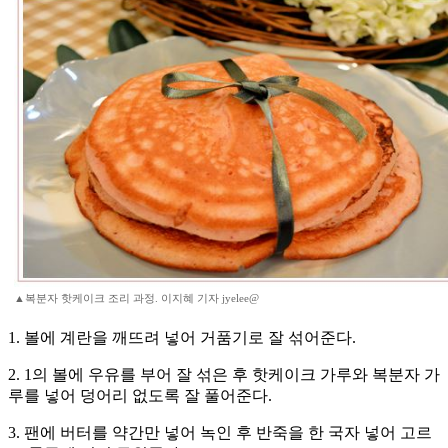
▲복분자 핫케이크 조리 과정. 이지혜 기자 jyelee@
1. 볼에 계란을 깨뜨려 넣어 거품기로 잘 섞어준다.
2. 1의 볼에 우유를 부어 잘 섞은 후 핫케이크 가루와 복분자 가
루를 넣어 덩어리 없도록 잘 풀어준다.
3. 팬에 버터를 약간만 넣어 녹인 후 반죽을 한 국자 넣어 고르