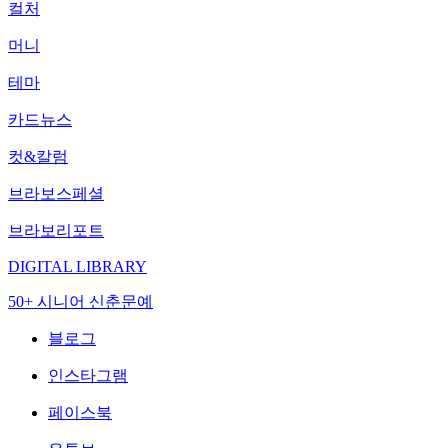
컬처
머니
테마
카드뉴스
컷&칼럼
브라보스페셜
브라보리포트
DIGITAL LIBRARY
50+ 시니어 신춘문예
블로그
인스타그램
페이스북