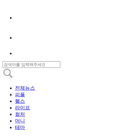
전체뉴스
피플
헬스
라이프
컬처
머니
테마