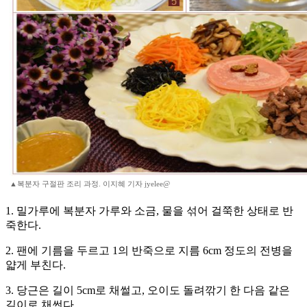
▲복분자 구절판 조리 과정. 이지혜 기자 jyelee@
1. 밀가루에 복분자 가루와 소금, 물을 섞어 걸쭉한 상태로 반
죽한다.
2. 팬에 기름을 두르고 1의 반죽으로 지름 6cm 정도의 전병을
얇게 부친다.
3. 당근은 길이 5cm로 채썰고, 오이도 돌려깎기 한 다음 같은
길이로 채썬다.