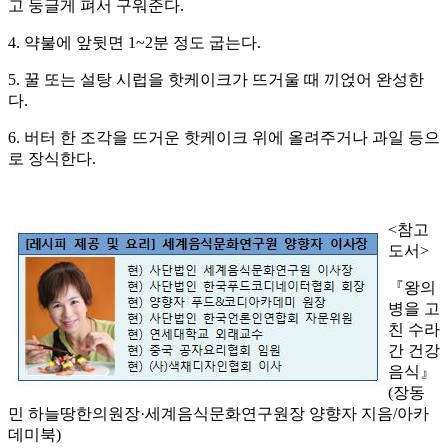
고 둥글게 펴서 구워준다.
4. 약불에 앞뒷면 1~2분 정도 굽는다.
5. 꿀 또는 설탕 시럽을 핫케이크가 뜨거울 때 끼얹어 완성한
다.
6. 버터 한 조각을 뜨거운 핫케이크 위에 올려주거나 과일 등으
로 장식한다.
<참고
도서>
『왕의
병을 고
친 수라
간 건강
음식』
(장동
민 하늘땅한의원장·세계음식문화연구원장 양향자 지음/아카
데미북)