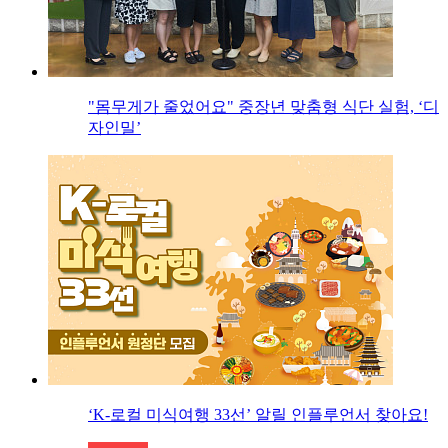
"몸무게가 줄었어요" 중장년 맞춤형 식단 실험, ‘디
자인밀’
‘K-로컬 미식여행 33선’ 알릴 인플루언서 찾아요!