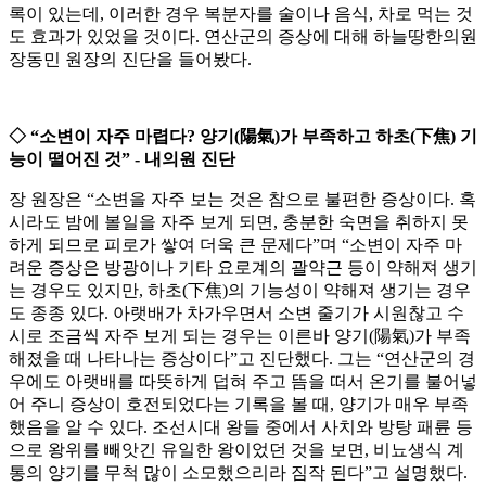
록이 있는데, 이러한 경우 복분자를 술이나 음식, 차로 먹는 것
도 효과가 있었을 것이다. 연산군의 증상에 대해 하늘땅한의원
장동민 원장의 진단을 들어봤다.
◇ “소변이 자주 마렵다? 양기(陽氣)가 부족하고 하초(下焦) 기
능이 떨어진 것” - 내의원 진단
장 원장은 “소변을 자주 보는 것은 참으로 불편한 증상이다. 혹
시라도 밤에 볼일을 자주 보게 되면, 충분한 숙면을 취하지 못
하게 되므로 피로가 쌓여 더욱 큰 문제다”며 “소변이 자주 마
려운 증상은 방광이나 기타 요로계의 괄약근 등이 약해져 생기
는 경우도 있지만, 하초(下焦)의 기능성이 약해져 생기는 경우
도 종종 있다. 아랫배가 차가우면서 소변 줄기가 시원찮고 수
시로 조금씩 자주 보게 되는 경우는 이른바 양기(陽氣)가 부족
해졌을 때 나타나는 증상이다”고 진단했다. 그는 “연산군의 경
우에도 아랫배를 따뜻하게 덥혀 주고 뜸을 떠서 온기를 불어넣
어 주니 증상이 호전되었다는 기록을 볼 때, 양기가 매우 부족
했음을 알 수 있다. 조선시대 왕들 중에서 사치와 방탕 패륜 등
으로 왕위를 빼앗긴 유일한 왕이었던 것을 보면, 비뇨생식 계
통의 양기를 무척 많이 소모했으리라 짐작 된다”고 설명했다.