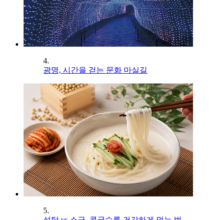
4.
광명, 시간을 걷는 문화 마실길
5.
설탕 vs 소금, 콩국수를 건강하게 먹는 법