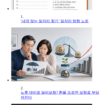
1.
‘내게 맞는 일자리 찾기’ 일자리 탐험 노트
2.
노후 대비로 달러보험? 환율 오르면 보험료 부담
커진다