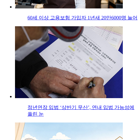
60세 이상 고용보험 가입자 1년새 20만6000명 늘어
정년연장 입법 ‘상반기 무산’, 연내 입법 가능성에
쏠린 눈