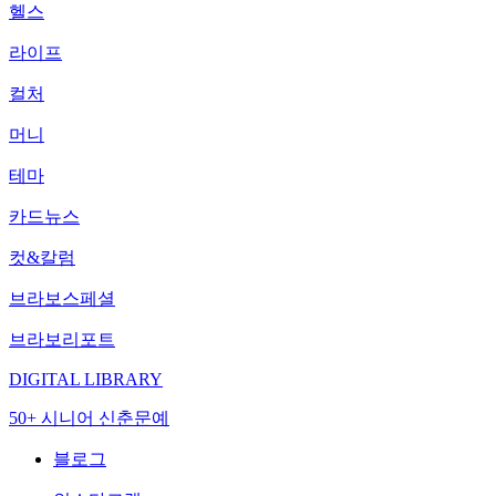
헬스
라이프
컬처
머니
테마
카드뉴스
컷&칼럼
브라보스페셜
브라보리포트
DIGITAL LIBRARY
50+ 시니어 신춘문예
블로그