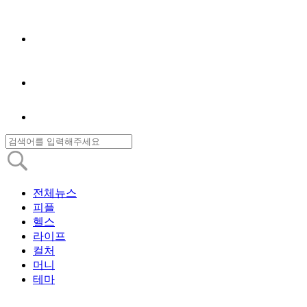
전체뉴스
피플
헬스
라이프
컬처
머니
테마