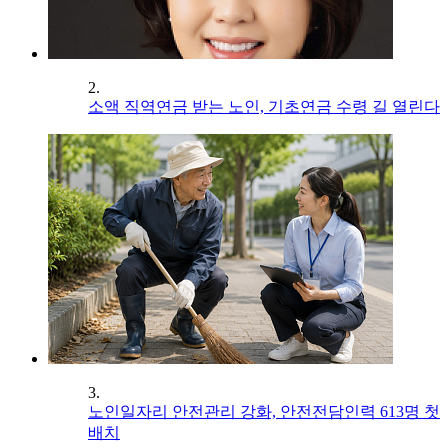
2.
소액 직역연금 받는 노인, 기초연금 수령 길 열린다
3.
노인일자리 안전관리 강화, 안전전담인력 613명 첫
배치