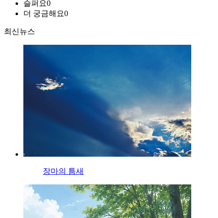
슬퍼요
0
더 궁금해요
0
최신뉴스
장마의 틈새