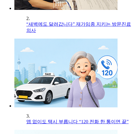
2.
“새벽에도 달려갑니다” 재가임종 지키는 방문진료
의사
3.
앱 없이도 택시 부릅니다 “120 전화 한 통이면 끝”