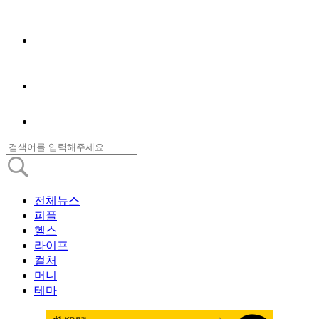
전체뉴스
피플
헬스
라이프
컬처
머니
테마