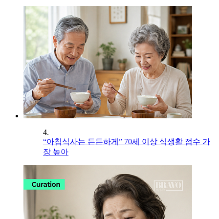
4.
“아침식사는 든든하게” 70세 이상 식생활 점수 가
장 높아