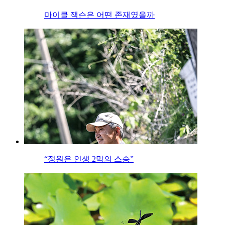
마이클 잭슨은 어떤 존재였을까
“정원은 인생 2막의 스승”