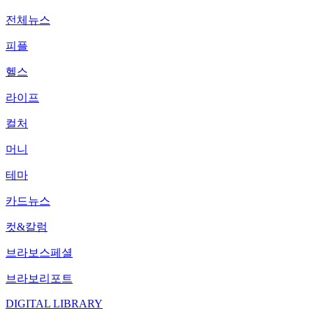
전체뉴스
피플
헬스
라이프
컬처
머니
테마
카드뉴스
컷&칼럼
브라보스페셜
브라보리포트
DIGITAL LIBRARY