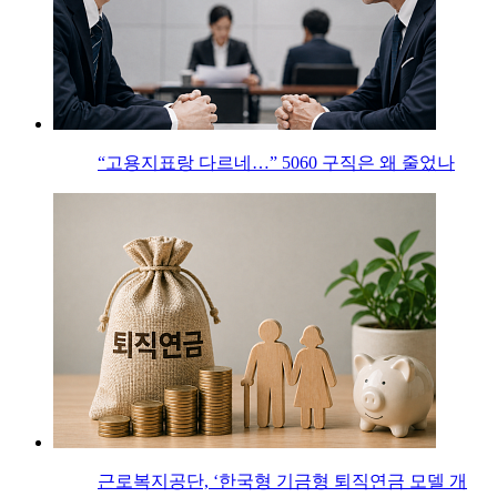
“고용지표랑 다르네…” 5060 구직은 왜 줄었나
근로복지공단, ‘한국형 기금형 퇴직연금 모델 개