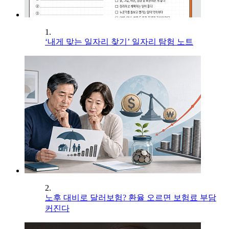
1.
‘내게 맞는 일자리 찾기’ 일자리 탐험 노트
2.
노후 대비로 달러보험? 환율 오르면 보험료 부담
커진다