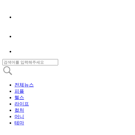
전체뉴스
피플
헬스
라이프
컬처
머니
테마