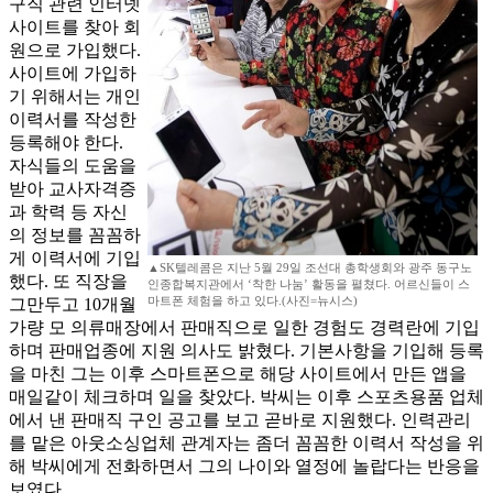
구직 관련 인터넷
사이트를 찾아 회
원으로 가입했다.
사이트에 가입하
기 위해서는 개인
이력서를 작성한
등록해야 한다.
자식들의 도움을
받아 교사자격증
과 학력 등 자신
의 정보를 꼼꼼하
게 이력서에 기입
▲SK텔레콤은 지난 5월 29일 조선대 총학생회와 광주 동구노
했다. 또 직장을
인종합복지관에서 ‘착한 나눔’ 활동을 펼쳤다. 어르신들이 스
마트폰 체험을 하고 있다.(사진=뉴시스)
그만두고 10개월
가량 모 의류매장에서 판매직으로 일한 경험도 경력란에 기입
하며 판매업종에 지원 의사도 밝혔다. 기본사항을 기입해 등록
을 마친 그는 이후 스마트폰으로 해당 사이트에서 만든 앱을
매일같이 체크하며 일을 찾았다. 박씨는 이후 스포츠용품 업체
에서 낸 판매직 구인 공고를 보고 곧바로 지원했다. 인력관리
를 맡은 아웃소싱업체 관계자는 좀더 꼼꼼한 이력서 작성을 위
해 박씨에게 전화하면서 그의 나이와 열정에 놀랍다는 반응을
보였다.