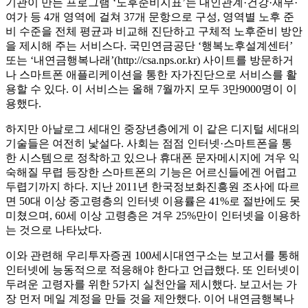
기관이 만든 프로그램 ‘노후준비지표’는 대인관계·건강·재무·
여가 등 4개 영역에 걸쳐 37개 문항으로 구성, 영역별 노후 준
비 수준을 전체 평균과 비교해 진단하고 구체적 노후준비 방안
을 제시해 주는 서비스다. 국민연금공단 ‘행복노후설계센터’
또는 ‘내연금행복나래’(http://csa.nps.or.kr) 사이트를 방문하거
나 스마트폰 애플리케이션을 통한 자가진단으로 서비스를 활
용할 수 있다. 이 서비스는 올해 7월까지 모두 3만9000명이 이
용했다.
하지만 아날로그 세대인 중장년층에게 이 같은 디지털 세대의
기술들은 여전히 낯설다. 사회는 점점 인터넷·스마트폰을 통
한 시스템으로 정착하고 있으나 휴대폰 문자메시지에 겨우 익
숙해질 무렵 등장한 스마트폰의 기능은 어르신들에겐 어렵고
두렵기까지 하다. 지난 2011년 한국정보화진흥원 조사에 따르
면 50대 이상 중고령층의 인터넷 이용률은 41%로 절반에도 못
미쳤으며, 60세 이상 고령층은 겨우 25%만이 인터넷을 이용하
는 것으로 나타났다.
이와 관련해 우리투자증권 100세시대연구소는 보고서를 통해
인터넷에 능동적으로 적응해야 한다고 언급했다. 또 인터넷이
두려운 고령자를 위한 5가지 실천안을 제시했다. 보고서는 가
장 먼저 메일 계정을 만들 것을 제안했다. 이어 내연금행복나