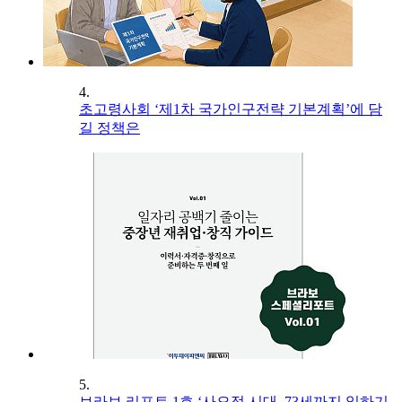
4.
초고령사회 ‘제1차 국가인구전략 기본계획’에 담
길 정책은
5.
브라보 리포트 1호 ‘사오정 시대, 73세까지 일하기