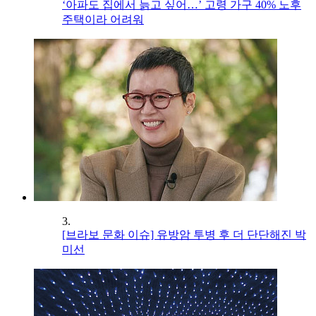
‘아파도 집에서 늙고 싶어…’ 고령 가구 40% 노후
주택이라 어려워
3.
[브라보 문화 이슈] 유방암 투병 후 더 단단해진 박
미선