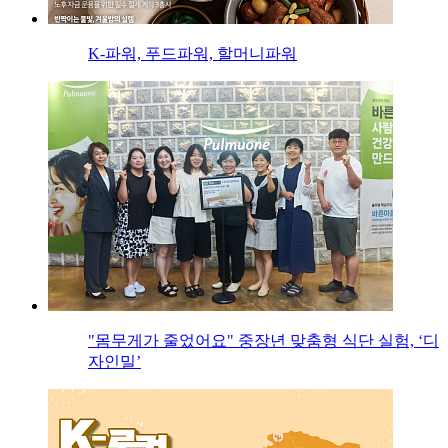
K-파워, 푸드파워, 할머니파워
"몸무게가 줄었어요" 중장년 맞춤형 식단 실험, ‘디
자인밀’