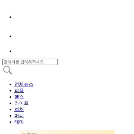
전체뉴스
피플
헬스
라이프
컬처
머니
테마