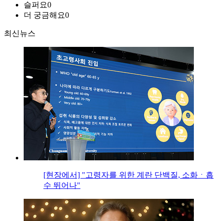
슬퍼요
0
더 궁금해요
0
최신뉴스
[현장에서] "고령자를 위한 계란 단백질, 소화ㆍ흡
수 뛰어나"