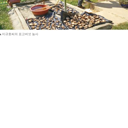
▲이규호씨의 표고버섯 농사