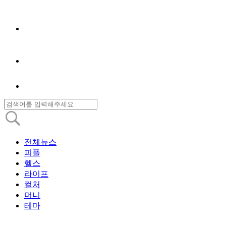
전체뉴스
피플
헬스
라이프
컬처
머니
테마