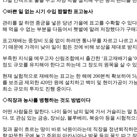
15일 간격으로 물을 주고 차양 막을 설치해 주는 등의 관리를 한
◇바쁜 일 없는 시기 수입 짭짤한 표고농사
관리를 잘 하면 종균을 넣은 당년 가을에 표고를 수확할 수 있
해 먹을 수 없는 부분을 다듬어서 햇볕에 말려 저장했다가 구매자
표고재배는 중장비 도움 없이 하려면 통나무를 자르고 나르고 
기 때문에 가격이 낮아 일이 힘든 것에 비해 보상을 제대로 받지 
부족한 지식을 메우고자 산림조합에서 출간한 ‘표고재배기술’이
정도 규모를 유지해야 한다고 하는데 그 정도의 원목을 살 수 있
현재 실험적으로 재배하는 표고는 한 해에 200본씩 확보하여 5년
를 보조금 제외한 420만 원에 설치하고 백미 및 현미가공이 가능
최소 규모의 투자도 진행 중이다.
◇직장과 농사를 병행하는 것도 방법이다
어떤 사람들은 말한다. 나이 들어 남의 밑에 가서 거슬리는 말
다. 또 관심 있는 금송, 장뇌삼, 블루베리, 복숭아 등을 시험적
젖과 꿀이 흐르는 땅이 바로 낙원이라는데 직장을 정년퇴직하면 젖
향 따뜻한 곳에 놓고 주위의 아카시아나 밤꽃 등의 꿀도 따고 