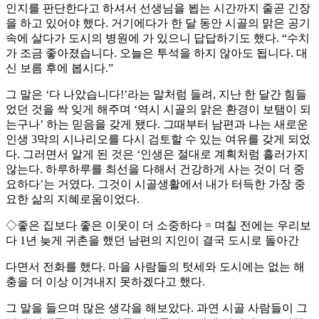
인지를 판단한다고 하셔서 선생님을 뵙는 시간까지 줄곧 긴장
을 하고 있어야 했다. 거기에다가 한 달 동안 시골의 맑은 공기
속에 살다가 도시의 병원에 가 있으니 답답하기도 했다. “수치
가 조금 좋아졌습니다. 오늘은 투석을 하지 않아도 됩니다. 대
신 보름 후에 봅시다.”
그 말은 ‘다 나았습니다!’라는 말처럼 들려, 지난 한 달간 힘들
었던 것을 싹 잊게 해주며 ‘역시 시골의 맑은 환경이 보탬이 되
는구나’ 하는 믿음을 갖게 됐다. 그때부터 남편과 나는 새로운
인생 3막의 시나리오를 다시 검토할 수 있는 여유를 갖게 되었
다. 그러면서 알게 된 것은 ‘인생은 절대로 계획처럼 흘러가지
않는다. 하루하루를 최선을 다해서 건강하게 사는 것이 더 중
요하다’는 거였다. 그것이 시골생활에서 내가 터득한 가장 중
요한 삶의 지혜로움이었다.
◇좋은 집보다 좋은 이웃이 더 소중하다 = 며칠 전에는 우리보
다 1년 늦게 귀촌을 했던 남편의 지인이 결국 도시로 돌아간
다면서 전화를 했다. 마을 사람들의 텃세와 도시에는 없는 해
충을 더 이상 이겨내지 못하겠다고 했다.
그 말을 들으며 많은 생각을 해보았다. 과연 시골 사람들이 그