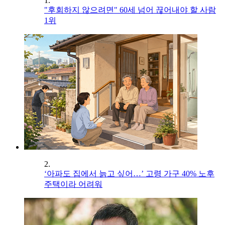
1.
"후회하지 않으려면" 60세 넘어 끊어내야 할 사람
1위
2.
‘아파도 집에서 늙고 싶어…’ 고령 가구 40% 노후
주택이라 어려워