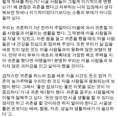
렇게 텃세를 하는가? 시골 사람들이 그렇게 이기적으로 변했
는가? 꽤 괜찮은 귀촌을 했다고 자부하는 나의 입장에서 생각
해보면 텃세나 이기적이었다기보다는 소통의 부재가 아니었
을까 싶다.
우리는 귀촌하기 3년 전까지 주말마다 마을에 와서 귀촌할 마
을 사람들과 어울리는 생활을 했다. 그 덕분에 마을 사람들과
잘 지낼 수 있었고, 아픈 몸을 끌고 귀촌을 했을 때도 마을 사람
들은 내 건강을 진심으로 염려해 주셨다. 또한 우리가 살 집을
새로 짓지 않은 것도 마을 사람들과의 융화에 많은 보탬이 됐
다. 만약 우리 부부가 애초의 계획대로 거창한 목조 주택을 지
어 귀촌을 했다면 어땠을까? 분명히 우리는 마을 사람들과 보
이지 않은 괴리감을 안고 살아야 했을 것이다.
급작스런 귀촌을 하느라 집을 새로 지을 시간도 돈도 없어 기
존의 농가주택을 수리만 한 것도 마을 사람들과 융화되는데 보
탬이 됐다. 그래서 ‘좋은 집보다는 좋은 이웃을 갖는 것이 더
중요하다’가 내 귀촌 제1항이 됐다. 귀촌을 꿈꾸는 사람들에게
이렇게 말해주고 싶다. ‘돈만 많으면 시골 생활을 할 수 있다는
생각만 하고 귀촌을 할 것이라면 하지 말아야 한다고. 시골생
활은 돈보다는 배려, 협동, 자조, 성실의 생활자세가 더 필요하
다’고.