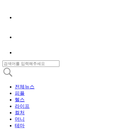
전체뉴스
피플
헬스
라이프
컬처
머니
테마