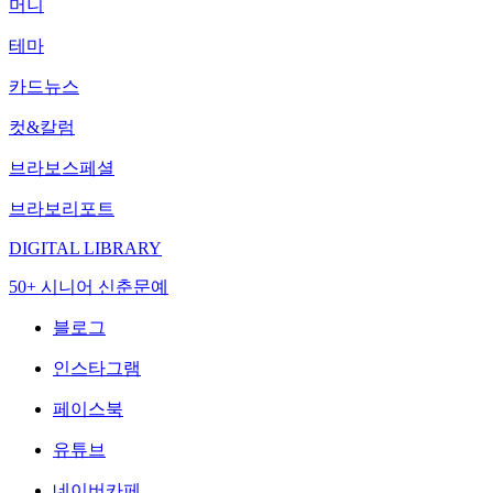
머니
테마
카드뉴스
컷&칼럼
브라보스페셜
브라보리포트
DIGITAL LIBRARY
50+ 시니어 신춘문예
블로그
인스타그램
페이스북
유튜브
네이버카페