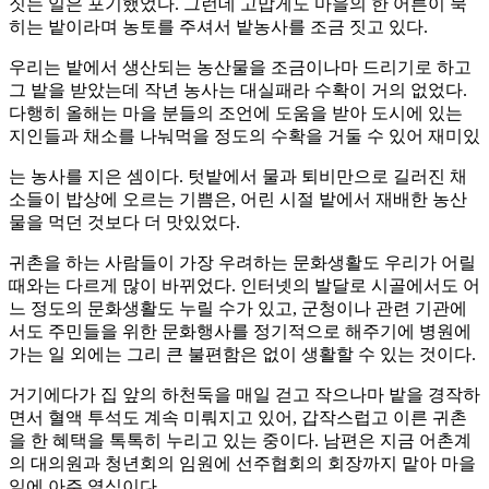
짓는 일은 포기했었다. 그런데 고맙게도 마을의 한 어른이 묵
히는 밭이라며 농토를 주셔서 밭농사를 조금 짓고 있다.
우리는 밭에서 생산되는 농산물을 조금이나마 드리기로 하고
그 밭을 받았는데 작년 농사는 대실패라 수확이 거의 없었다.
다행히 올해는 마을 분들의 조언에 도움을 받아 도시에 있는
지인들과 채소를 나눠먹을 정도의 수확을 거둘 수 있어 재미있
는 농사를 지은 셈이다. 텃밭에서 물과 퇴비만으로 길러진 채
소들이 밥상에 오르는 기쁨은, 어린 시절 밭에서 재배한 농산
물을 먹던 것보다 더 맛있었다.
귀촌을 하는 사람들이 가장 우려하는 문화생활도 우리가 어릴
때와는 다르게 많이 바뀌었다. 인터넷의 발달로 시골에서도 어
느 정도의 문화생활도 누릴 수가 있고, 군청이나 관련 기관에
서도 주민들을 위한 문화행사를 정기적으로 해주기에 병원에
가는 일 외에는 그리 큰 불편함은 없이 생활할 수 있는 것이다.
거기에다가 집 앞의 하천둑을 매일 걷고 작으나마 밭을 경작하
면서 혈액 투석도 계속 미뤄지고 있어, 갑작스럽고 이른 귀촌
을 한 혜택을 톡톡히 누리고 있는 중이다. 남편은 지금 어촌계
의 대의원과 청년회의 임원에 선주협회의 회장까지 맡아 마을
일에 아주 열심이다.