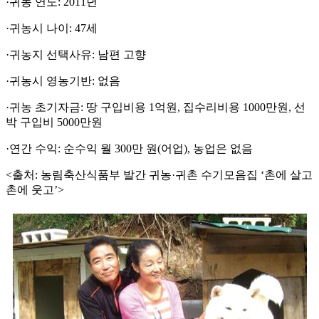
·귀농 연도: 2011년
·귀농시 나이: 47세
·귀농지 선택사유: 남편 고향
·귀농시 영농기반: 없음
·귀농 초기자금: 땅 구입비용 1억원, 집수리비용 1000만원, 선
박 구입비 5000만원
·연간 수익: 순수익 월 300만 원(어업), 농업은 없음
<출처: 농림축산식품부 발간 귀농·귀촌 수기모음집 ‘촌에 살고
촌에 웃고’>