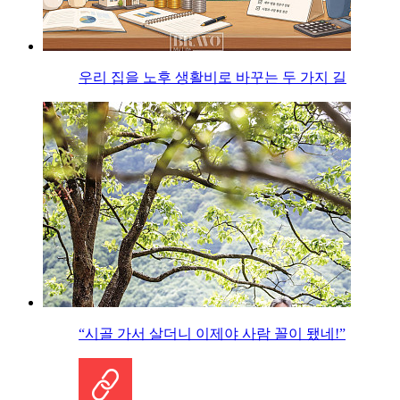
우리 집을 노후 생활비로 바꾸는 두 가지 길
“시골 가서 살더니 이제야 사람 꼴이 됐네!”