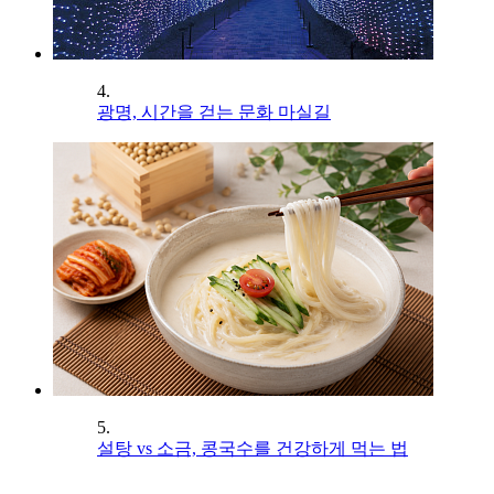
4.
광명, 시간을 걷는 문화 마실길
5.
설탕 vs 소금, 콩국수를 건강하게 먹는 법