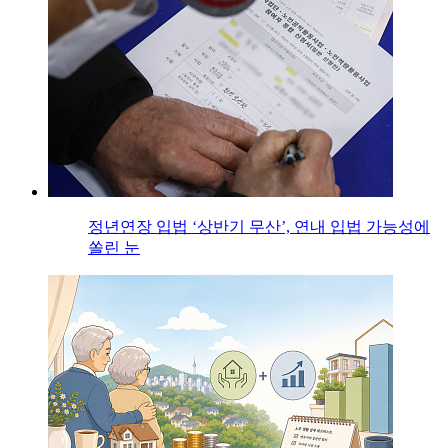
정년연장 입법 ‘상반기 무산’, 연내 입법 가능성에
쏠린 눈