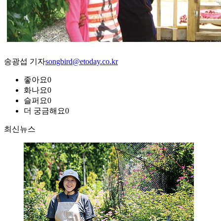
송광섭 기자
songbird@etoday.co.kr
좋아요
0
화나요
0
슬퍼요
0
더 궁금해요
0
최신뉴스