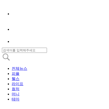
전체뉴스
피플
헬스
라이프
컬처
머니
테마