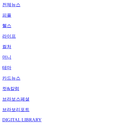
전체뉴스
피플
헬스
라이프
컬처
머니
테마
카드뉴스
컷&칼럼
브라보스페셜
브라보리포트
DIGITAL LIBRARY