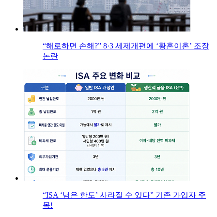
“해로하면 손해?” 8·3 세제개편에 ‘황혼이혼’ 조장
논란
“ISA ‘남은 한도’ 사라질 수 있다” 기존 가입자 주
목!