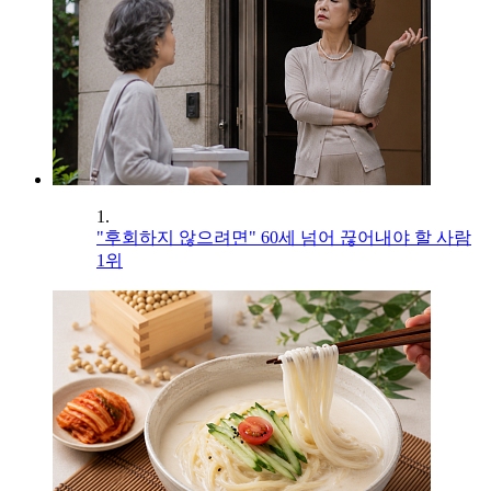
1.
"후회하지 않으려면" 60세 넘어 끊어내야 할 사람
1위