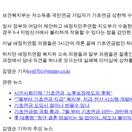
보건복지부는 저소득층 국민연금 가입자가 기초연금 상한액 수급자로
앞서 정부와 여당이 제안하고 새정치민주연합 지도부가 수용한 
경우 6·4 지방선거에서 불리하게 작용할 수 있다는 점을 감안한
이날 새정치연합 의원들은 3시간여 격론 끝에 기초연금법안 처
하지만 새정치연합 복지위 소속 의원들과 일부 의원들은 절충안
과정에서 당내 의견을 하나로 모으는데 실패해 리더십에 상처를
김영순 기자
kys0701@etoday.co.kr
관련 뉴스
시민사회단체 "기초연금, 노후보장제도의 후퇴"
“7월부터 기초연금 지급” 복지부, 지급·전산 시스템 개발
기초연금 도입시 얼마나 받을수 있나
기초연금법 국회 통과 , 7월 부터 기초연금 10만~ 20만원
李 대통령 "청년 결혼 망설이는 일 없어야...제도상 불이익
김영순 기자의 주요 뉴스