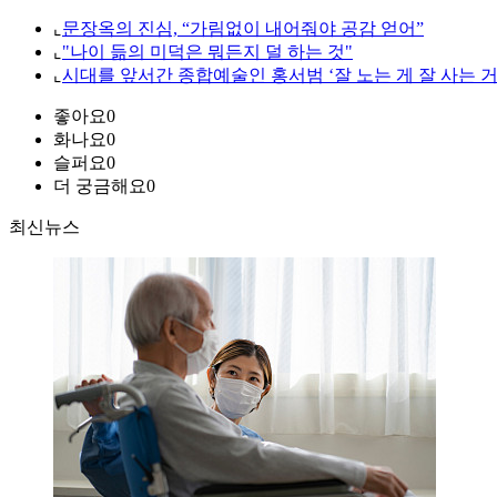
⌞
문장옥의 진심, “가림없이 내어줘야 공감 얻어”
⌞
"나이 듦의 미덕은 뭐든지 덜 하는 것"
⌞
시대를 앞서간 종합예술인 홍서범 ‘잘 노는 게 잘 사는 거
좋아요
0
화나요
0
슬퍼요
0
더 궁금해요
0
최신뉴스