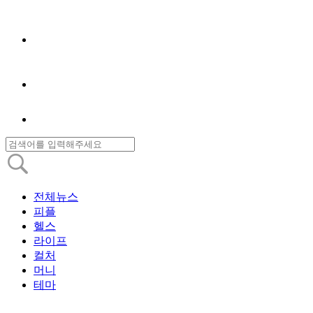
전체뉴스
피플
헬스
라이프
컬처
머니
테마