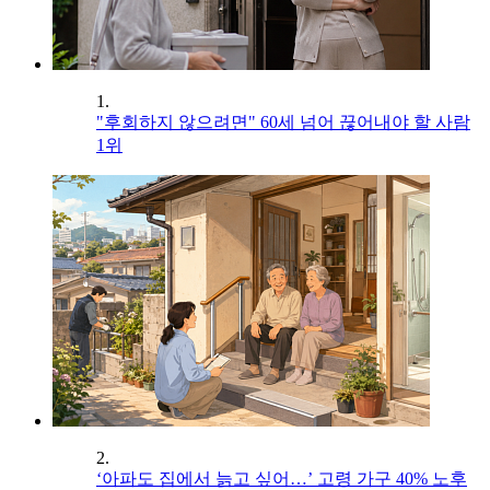
1.
"후회하지 않으려면" 60세 넘어 끊어내야 할 사람
1위
2.
‘아파도 집에서 늙고 싶어…’ 고령 가구 40% 노후