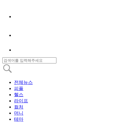
전체뉴스
피플
헬스
라이프
컬처
머니
테마