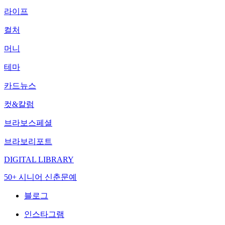
라이프
컬처
머니
테마
카드뉴스
컷&칼럼
브라보스페셜
브라보리포트
DIGITAL LIBRARY
50+ 시니어 신춘문예
블로그
인스타그램