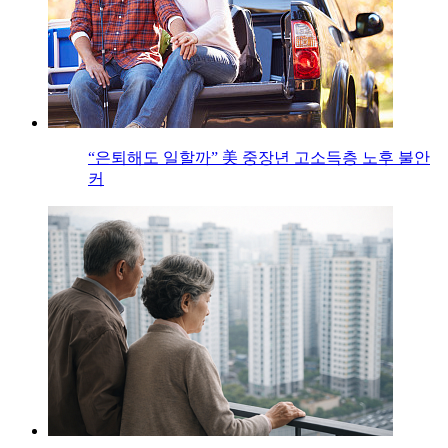
“은퇴해도 일할까” 美 중장년 고소득층 노후 불안
커