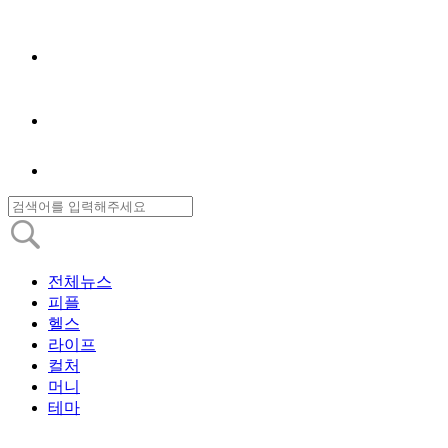
전체뉴스
피플
헬스
라이프
컬처
머니
테마