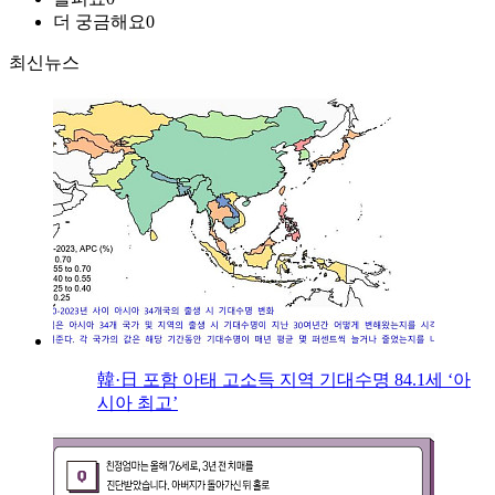
더 궁금해요
0
최신뉴스
韓·日 포함 아태 고소득 지역 기대수명 84.1세 ‘아
시아 최고’