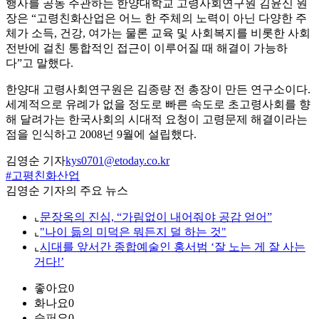
행사를 공동 주관하는 한양대학교 고령사회연구원 김윤신 원
장은 “고령친화산업은 어느 한 주체의 노력이 아닌 다양한 주
체가 소득, 건강, 여가는 물론 교육 및 사회복지를 비롯한 사회
전반에 걸친 통합적인 접근이 이루어질 때 해결이 가능하
다”고 말했다.
한양대 고령사회연구원은 김종량 전 총장이 만든 연구소이다.
세계적으로 유례가 없을 정도로 빠른 속도로 초고령사회를 향
해 달려가는 한국사회의 시대적 요청이 고령문제 해결이라는
점을 인식하고 2008넌 9월에 설립했다.
김영순 기자
kys0701@etoday.co.kr
#고평친화산업
김영순 기자의 주요 뉴스
⌞
문장옥의 진심, “가림없이 내어줘야 공감 얻어”
⌞
"나이 듦의 미덕은 뭐든지 덜 하는 것"
⌞
시대를 앞서간 종합예술인 홍서범 ‘잘 노는 게 잘 사는
거다!’
좋아요
0
화나요
0
슬퍼요
0