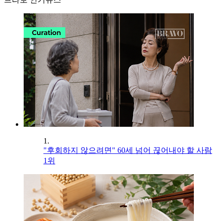
1.
"후회하지 않으려면" 60세 넘어 끊어내야 할 사람
1위