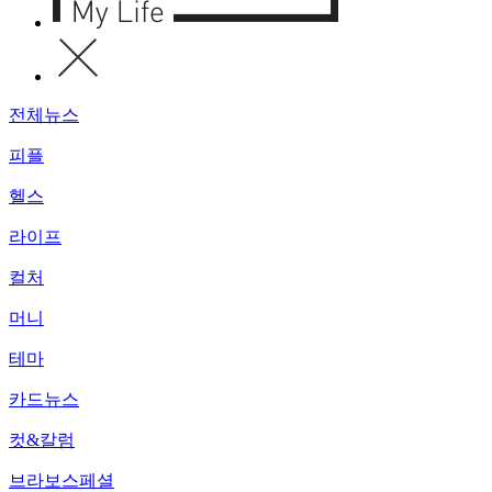
전체뉴스
피플
헬스
라이프
컬처
머니
테마
카드뉴스
컷&칼럼
브라보스페셜