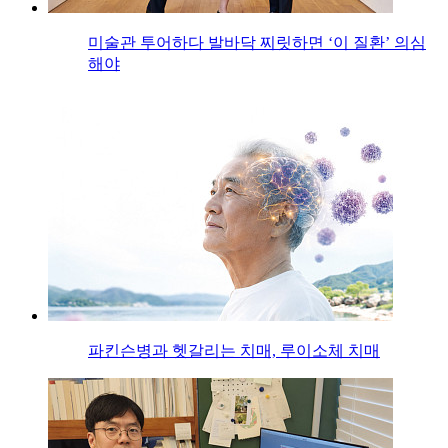
미술관 투어하다 발바닥 찌릿하면 ‘이 질환’ 의심
해야
파킨슨병과 헷갈리는 치매, 루이소체 치매