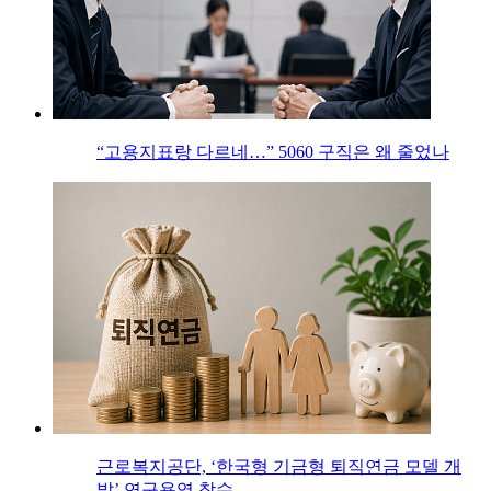
“고용지표랑 다르네…” 5060 구직은 왜 줄었나
근로복지공단, ‘한국형 기금형 퇴직연금 모델 개
발’ 연구용역 착수