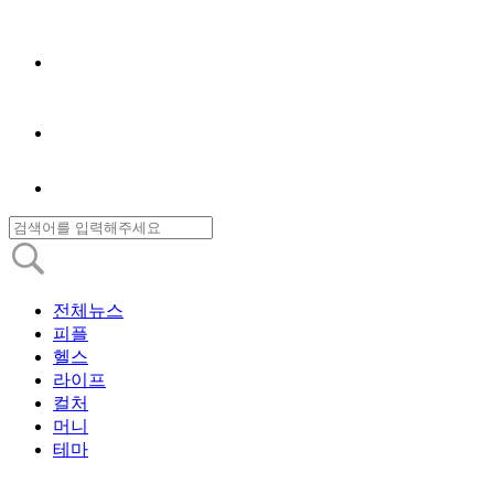
전체뉴스
피플
헬스
라이프
컬처
머니
테마