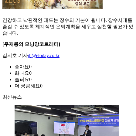
건강하고 낙관적인 태도는 장수의 기본이 됩니다. 장수시대를
즐길 수 있도록 체계적인 은퇴계획을 세우고 실천할 필요가 있
습니다.
[우재룡의 모닝앙코르레터]
김지호 기자
jh@etoday.co.kr
좋아요
0
화나요
0
슬퍼요
0
더 궁금해요
0
최신뉴스