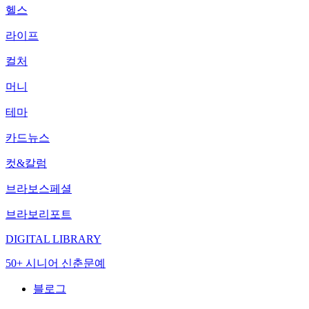
헬스
라이프
컬처
머니
테마
카드뉴스
컷&칼럼
브라보스페셜
브라보리포트
DIGITAL LIBRARY
50+ 시니어 신춘문예
블로그