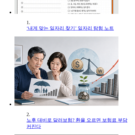
1.
‘내게 맞는 일자리 찾기’ 일자리 탐험 노트
2.
노후 대비로 달러보험? 환율 오르면 보험료 부담
커진다