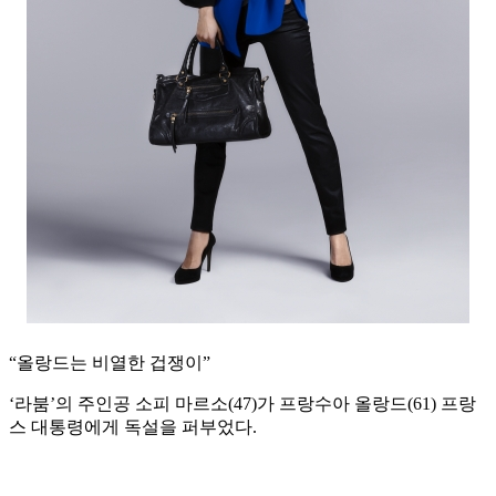
“올랑드는 비열한 겁쟁이”
‘라붐’의 주인공 소피 마르소(47)가 프랑수아 올랑드(61) 프랑
스 대통령에게 독설을 퍼부었다.