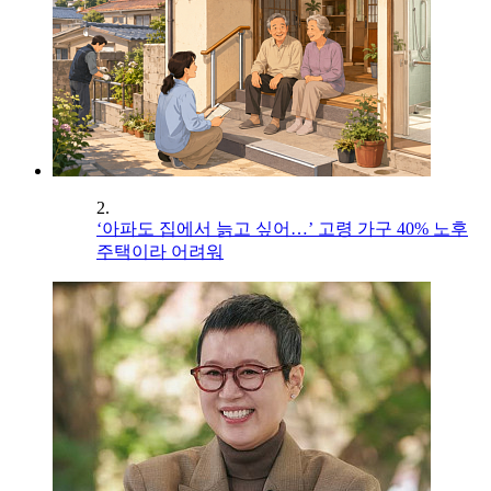
2.
‘아파도 집에서 늙고 싶어…’ 고령 가구 40% 노후
주택이라 어려워