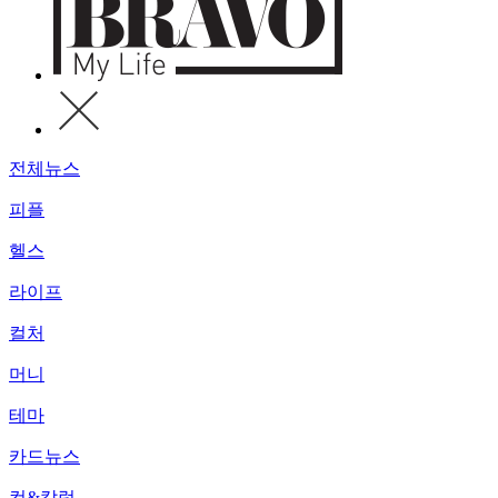
전체뉴스
피플
헬스
라이프
컬처
머니
테마
카드뉴스
컷&칼럼