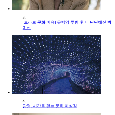
3.
[브라보 문화 이슈] 유방암 투병 후 더 단단해진 박
미선
4.
광명, 시간을 걷는 문화 마실길