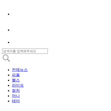
전체뉴스
피플
헬스
라이프
컬처
머니
테마