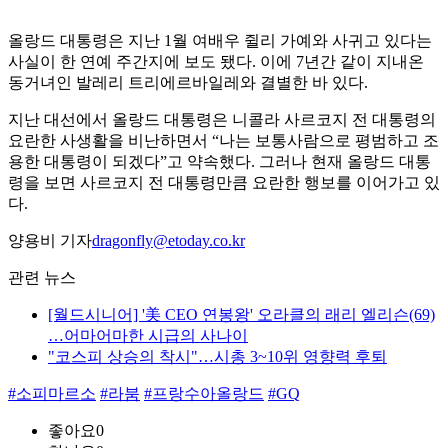
올랑드 대통령은 지난 1월 여배우 쥘리 가예와 사귀고 있다는
사실이 한 연예 주간지에 보도 됐다. 이에 7년간 같이 지내온
동거녀인 발레리 트리에르바일레와 결별한 바 있다.
지난 대선에서 올랑드 대통령은 니콜라 사르코지 전 대통령의
요란한 사생활을 비난하면서 “나는 보통사람으로 평범하고 조
용한 대통령이 되겠다”고 약속했다. 그러나 현재 올랑드 대통
령을 보면 사르코지 전 대통령만큼 요란한 행보를 이어가고 있
다.
양용비 기자
dragonfly@etoday.co.kr
관련 뉴스
[월드시니어] '美 CEO 연봉왕' 오라클의 래리 엘리슨(69)
…어마어마한 시급의 사나이
"코스피 상승의 착시"…시총 3~10위 영향력 후퇴
#소피마르소
#라붐
#프랑수아올랑드
#GQ
좋아요
0