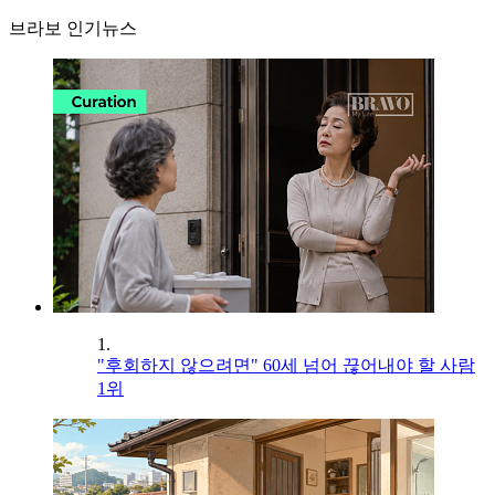
브라보 인기뉴스
1.
"후회하지 않으려면" 60세 넘어 끊어내야 할 사람
1위