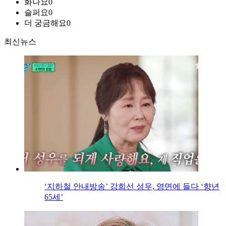
화나요
0
슬퍼요
0
더 궁금해요
0
최신뉴스
‘지하철 안내방송’ 강희선 성우, 영면에 들다 ‘향년
65세’