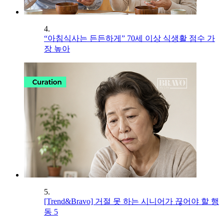
4.
“아침식사는 든든하게” 70세 이상 식생활 점수 가
장 높아
5.
[Trend&Bravo] 거절 못 하는 시니어가 끊어야 할 행
동 5