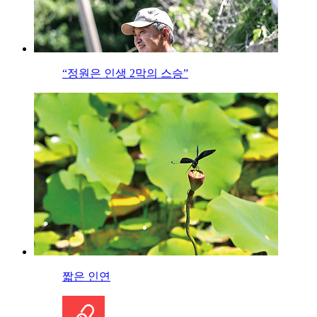
“정원은 인생 2막의 스승”
짧은 인연