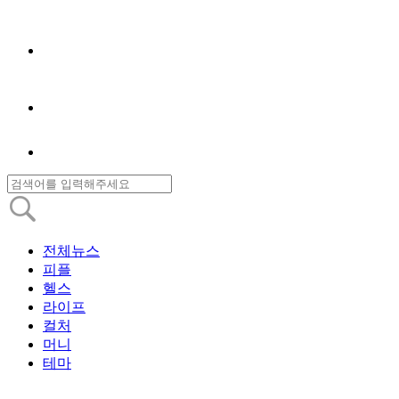
전체뉴스
피플
헬스
라이프
컬처
머니
테마