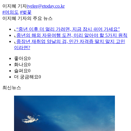
이지혜 기자
jyelee@etoday.co.kr
#여의도
#벚꽃
이지혜 기자의 주요 뉴스
⌞
“중년 이후 더 멀리 가려면, 지금 잠시 쉬어 가세요”
⌞
중년의 해외 자유여행 도전, 미리 알아야 할 5가지 원칙
⌞
중장년 재취업 양날의 검, 민간 자격증 딸지 말지 고민
이라면?
좋아요
0
화나요
0
슬퍼요
0
더 궁금해요
0
최신뉴스