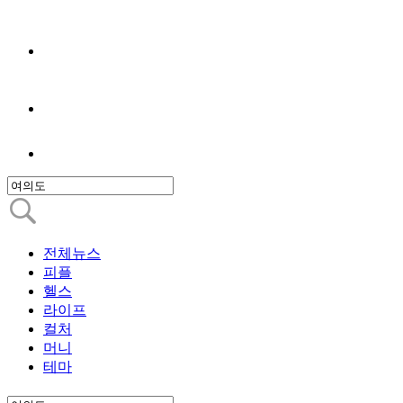
전체뉴스
피플
헬스
라이프
컬처
머니
테마