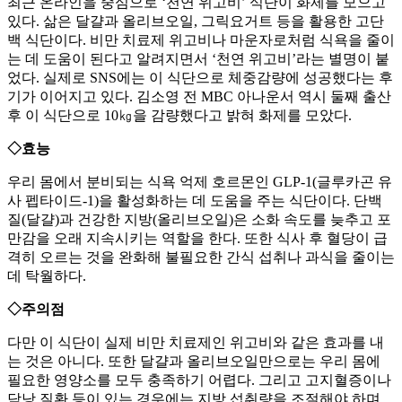
최근 온라인을 중심으로 ‘천연 위고비’ 식단이 화제를 모으고
있다. 삶은 달걀과 올리브오일, 그릭요거트 등을 활용한 고단
백 식단이다. 비만 치료제 위고비나 마운자로처럼 식욕을 줄이
는 데 도움이 된다고 알려지면서 ‘천연 위고비’라는 별명이 붙
었다. 실제로 SNS에는 이 식단으로 체중감량에 성공했다는 후
기가 이어지고 있다. 김소영 전 MBC 아나운서 역시 둘째 출산
후 이 식단으로 10㎏을 감량했다고 밝혀 화제를 모았다.
◇효능
우리 몸에서 분비되는 식욕 억제 호르몬인 GLP-1(글루카곤 유
사 펩타이드-1)을 활성화하는 데 도움을 주는 식단이다. 단백
질(달걀)과 건강한 지방(올리브오일)은 소화 속도를 늦추고 포
만감을 오래 지속시키는 역할을 한다. 또한 식사 후 혈당이 급
격히 오르는 것을 완화해 불필요한 간식 섭취나 과식을 줄이는
데 탁월하다.
◇주의점
다만 이 식단이 실제 비만 치료제인 위고비와 같은 효과를 내
는 것은 아니다. 또한 달걀과 올리브오일만으로는 우리 몸에
필요한 영양소를 모두 충족하기 어렵다. 그리고 고지혈증이나
담낭 질환 등이 있는 경우에는 지방 섭취량을 조절해야 하며,