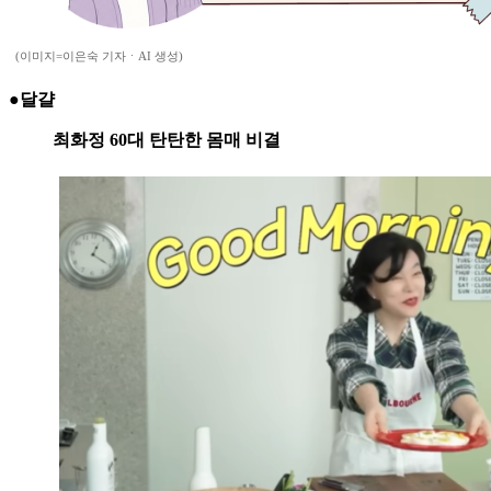
(이미지=이은숙 기자ㆍAI 생성)
●달걀
최화정 60대 탄탄한 몸매 비결