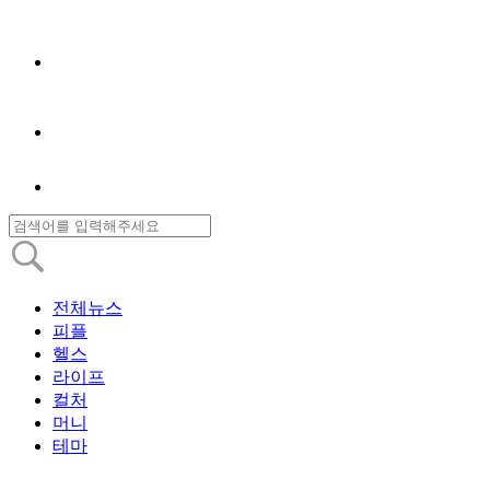
전체뉴스
피플
헬스
라이프
컬처
머니
테마