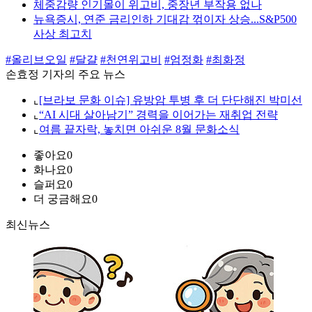
체중감량 인기몰이 위고비, 중장년 부작용 없나
뉴욕증시, 연준 금리인하 기대감 꺾이자 상승...S&P500
사상 최고치
#올리브오일
#달걀
#천연위고비
#엄정화
#최화정
손효정 기자의 주요 뉴스
⌞
[브라보 문화 이슈] 유방암 투병 후 더 단단해진 박미선
⌞
“AI 시대 살아남기” 경력을 이어가는 재취업 전략
⌞
여름 끝자락, 놓치면 아쉬운 8월 문화소식
좋아요
0
화나요
0
슬퍼요
0
더 궁금해요
0
최신뉴스