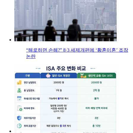
“해로하면 손해?” 8·3 세제개편에 ‘황혼이혼’ 조장
논란