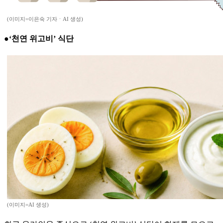
(이미지=이은숙 기자ㆍAI 생성)
●‘천연 위고비’ 식단
(이미지=AI 생성)