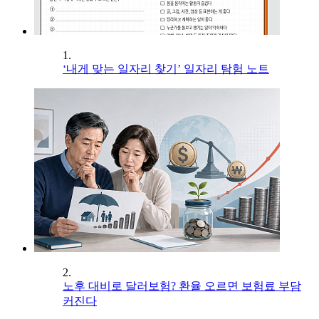
1.
‘내게 맞는 일자리 찾기’ 일자리 탐험 노트
2.
노후 대비로 달러보험? 환율 오르면 보험료 부담
커진다