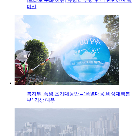
[브라보 문화 이슈] 유방암 투병 후 더 단단해진 박
미선
복지부, 폭염 초기대응반→‘폭염대응 비상대책본
부’ 격상 대응