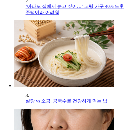
2.
‘아파도 집에서 늙고 싶어…’ 고령 가구 40% 노후
주택이라 어려워
3.
설탕 vs 소금, 콩국수를 건강하게 먹는 법