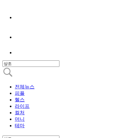
전체뉴스
피플
헬스
라이프
컬처
머니
테마