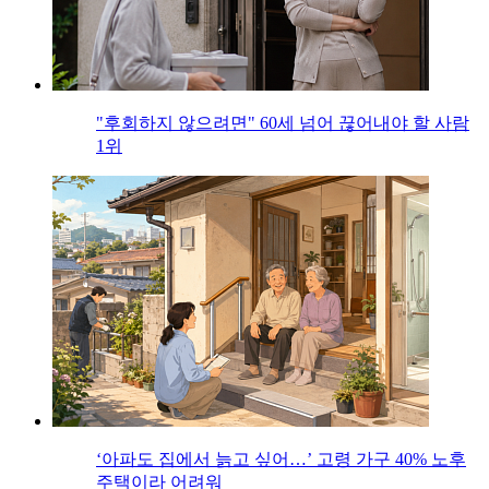
"후회하지 않으려면" 60세 넘어 끊어내야 할 사람
1위
‘아파도 집에서 늙고 싶어…’ 고령 가구 40% 노후
주택이라 어려워