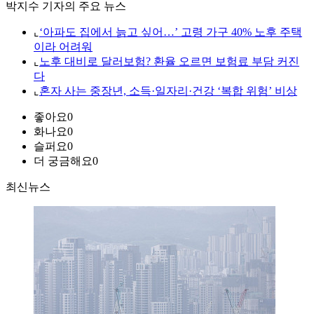
박지수 기자의 주요 뉴스
⌞
‘아파도 집에서 늙고 싶어…’ 고령 가구 40% 노후 주택
이라 어려워
⌞
노후 대비로 달러보험? 환율 오르면 보험료 부담 커진
다
⌞
혼자 사는 중장년, 소득·일자리·건강 ‘복합 위험’ 비상
좋아요
0
화나요
0
슬퍼요
0
더 궁금해요
0
최신뉴스