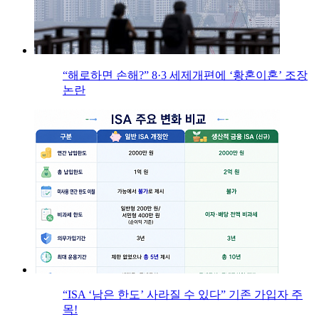
“해로하면 손해?” 8·3 세제개편에 ‘황혼이혼’ 조장
논란
“ISA ‘남은 한도’ 사라질 수 있다” 기존 가입자 주
목!