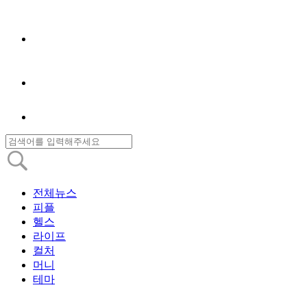
전체뉴스
피플
헬스
라이프
컬처
머니
테마