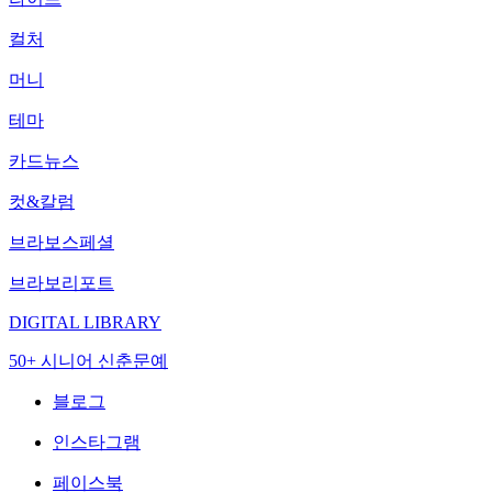
컬처
머니
테마
카드뉴스
컷&칼럼
브라보스페셜
브라보리포트
DIGITAL LIBRARY
50+ 시니어 신춘문예
블로그
인스타그램
페이스북