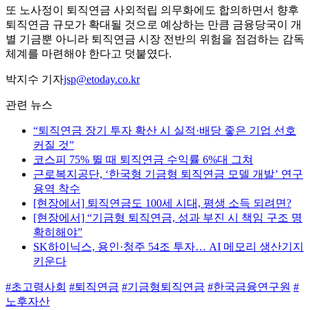
또 노사정이 퇴직연금 사외적립 의무화에도 합의하면서 향후
퇴직연금 규모가 확대될 것으로 예상하는 만큼 금융당국이 개
별 기금뿐 아니라 퇴직연금 시장 전반의 위험을 점검하는 감독
체계를 마련해야 한다고 덧붙였다.
박지수 기자
jsp@etoday.co.kr
관련 뉴스
“퇴직연금 장기 투자 확산 시 실적·배당 좋은 기업 선호
커질 것”
코스피 75% 뛸 때 퇴직연금 수익률 6%대 그쳐
근로복지공단, ‘한국형 기금형 퇴직연금 모델 개발’ 연구
용역 착수
[현장에서] 퇴직연금도 100세 시대, 평생 소득 되려면?
[현장에서] “기금형 퇴직연금, 성과 부진 시 책임 구조 명
확히해야”
SK하이닉스, 용인·청주 54조 투자… AI 메모리 생산기지
키운다
#초고령사회
#퇴직연금
#기금형퇴직연금
#한국금융연구원
#
노후자산