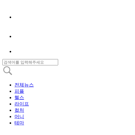
전체뉴스
피플
헬스
라이프
컬처
머니
테마