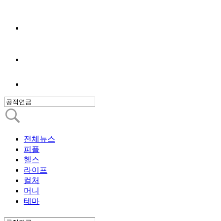
전체뉴스
피플
헬스
라이프
컬처
머니
테마