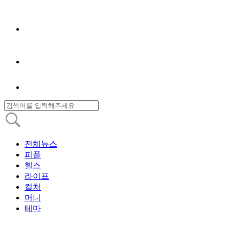
전체뉴스
피플
헬스
라이프
컬처
머니
테마