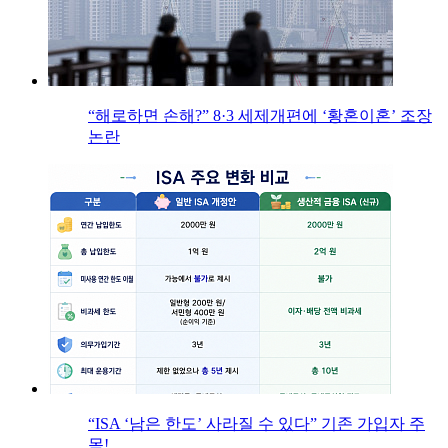
“해로하면 손해?” 8·3 세제개편에 ‘황혼이혼’ 조장
논란
“ISA ‘남은 한도’ 사라질 수 있다” 기존 가입자 주
목!