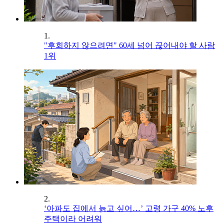
1.
"후회하지 않으려면" 60세 넘어 끊어내야 할 사람
1위
2.
‘아파도 집에서 늙고 싶어…’ 고령 가구 40% 노후
주택이라 어려워