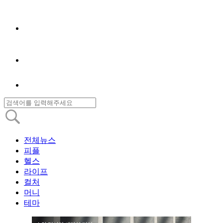
전체뉴스
피플
헬스
라이프
컬처
머니
테마