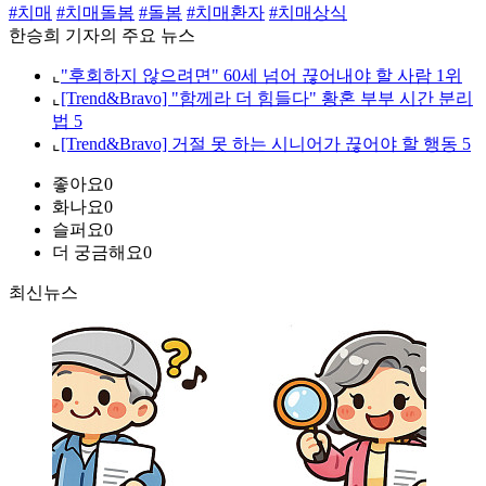
#치매
#치매돌봄
#돌봄
#치매환자
#치매상식
한승희 기자의 주요 뉴스
⌞
"후회하지 않으려면" 60세 넘어 끊어내야 할 사람 1위
⌞
[Trend&Bravo] "함께라 더 힘들다" 황혼 부부 시간 분리
법 5
⌞
[Trend&Bravo] 거절 못 하는 시니어가 끊어야 할 행동 5
좋아요
0
화나요
0
슬퍼요
0
더 궁금해요
0
최신뉴스