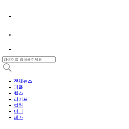
전체뉴스
피플
헬스
라이프
컬처
머니
테마