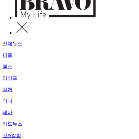
전체뉴스
피플
헬스
라이프
컬처
머니
테마
카드뉴스
컷&칼럼