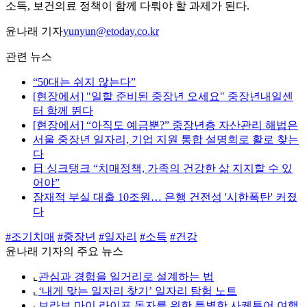
소득, 보건의료 정책이 함께 다뤄야 할 과제가 된다.
윤나래 기자
yunyun@etoday.co.kr
관련 뉴스
“50대는 쉬지 않는다”
[현장에서] "일할 준비된 중장년 오세요" 중장년내일센
터 함께 뛴다
[현장에서] “아직도 예금뿐?” 중장년층 자산관리 해법은
서울 중장년 일자리, 기업 지원 통합 설명회로 활로 찾는
다
日 싱크탱크 “치매정책, 가족의 건강한 삶 지지할 수 있
어야”
잠재적 부실 대출 10조원… 은행 건전성 '시한폭탄' 커졌
다
#조기치매
#중장년
#일자리
#소득
#건강
윤나래 기자의 주요 뉴스
⌞
관심과 경험을 일거리로 설계하는 법
⌞
‘내게 맞는 일자리 찾기’ 일자리 탐험 노트
⌞
브라보 마이 라이프 독자를 위한 특별한 사케투어 여행