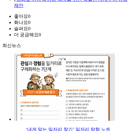
제안
좋아요
0
화나요
0
슬퍼요
0
더 궁금해요
0
최신뉴스
‘내게 맞는 일자리 찾기’ 일자리 탐험 노트