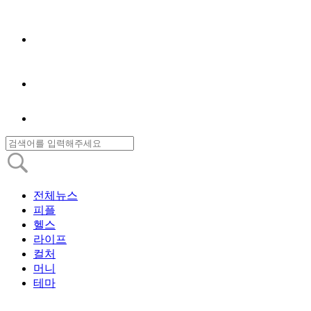
전체뉴스
피플
헬스
라이프
컬처
머니
테마