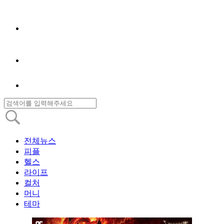
전체뉴스
피플
헬스
라이프
컬처
머니
테마