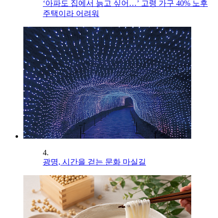
‘아파도 집에서 늙고 싶어…’ 고령 가구 40% 노후
주택이라 어려워
4.
광명, 시간을 걷는 문화 마실길