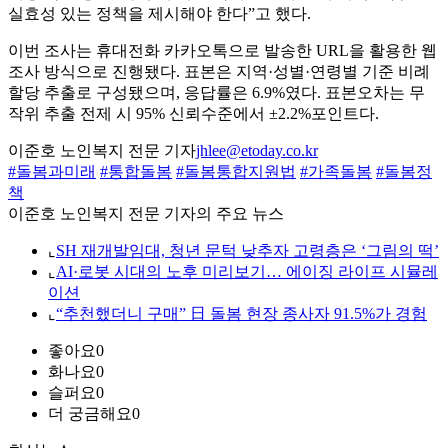
실효성 있는 정책을 제시해야 한다”고 했다.
이번 조사는 휴대전화 카카오톡으로 발송한 URL을 활용한 웹
조사 방식으로 진행됐다. 표본은 지역·성별·연령별 기준 비례
할당 추출로 구성됐으며, 응답률은 6.9%였다. 표본오차는 무
작위 추출 전제 시 95% 신뢰수준에서 ±2.2%포인트다.
이준호 노인복지 전문 기자
jhlee@etoday.co.kr
#돌봄과미래
#통합돌봄
#돌봄통합지원법
#가족돌봄
#돌봄정
책
이준호 노인복지 전문 기자의 주요 뉴스
⌞
SH 재개발임대, 청년 문턱 낮추자 고령층은 ‘그림의 떡’
⌞
AI·로봇 시대의 노후 미리보기… 에이징 라이프 시뮬레
이션
⌞
“추천했더니 구매” 日 돌봄 현장 종사자 91.5%가 경험
좋아요
0
화나요
0
슬퍼요
0
더 궁금해요
0