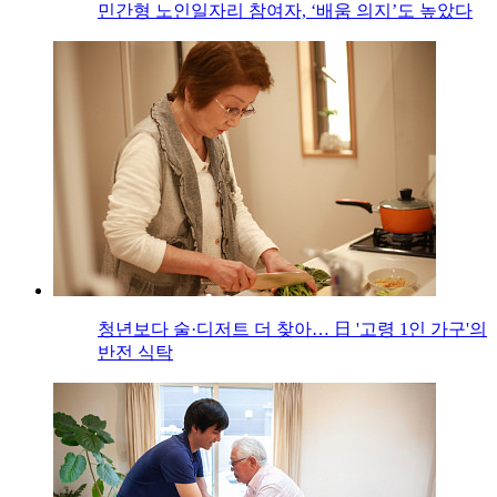
민간형 노인일자리 참여자, ‘배움 의지’도 높았다
청년보다 술·디저트 더 찾아… 日 '고령 1인 가구'의
반전 식탁