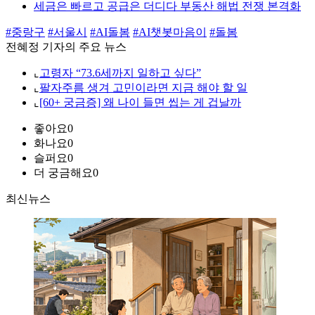
세금은 빠르고 공급은 더디다 부동산 해법 전쟁 본격화
#중랑구
#서울시
#AI돌봄
#AI챗봇마음이
#돌봄
전혜정 기자의 주요 뉴스
⌞
고령자 “73.6세까지 일하고 싶다”
⌞
팔자주름 생겨 고민이라면 지금 해야 할 일
⌞
[60+ 궁금증] 왜 나이 들면 씹는 게 겁날까
좋아요
0
화나요
0
슬퍼요
0
더 궁금해요
0
최신뉴스