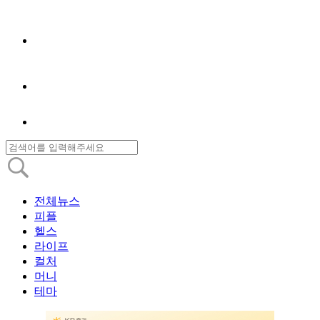
전체뉴스
피플
헬스
라이프
컬처
머니
테마