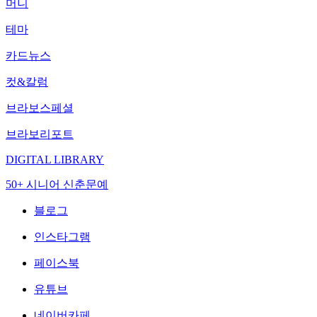
머니
테마
카드뉴스
컷&칼럼
브라보스페셜
브라보리포트
DIGITAL LIBRARY
50+ 시니어 신춘문예
블로그
인스타그램
페이스북
유튜브
네이버카페