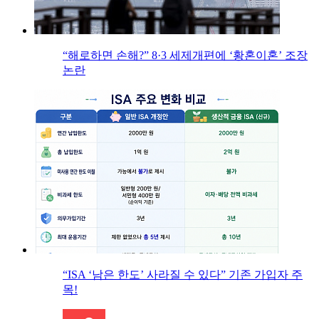
“해로하면 손해?” 8·3 세제개편에 ‘황혼이혼’ 조장
논란
“ISA ‘남은 한도’ 사라질 수 있다” 기존 가입자 주
목!