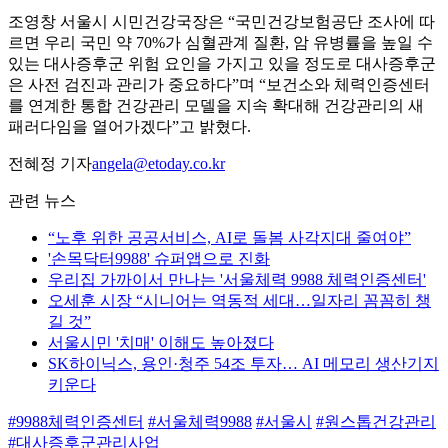
조영창 서울시 시민건강국장은 “국민건강보험공단 조사에 따
르면 우리 국민 약 70%가 심혈관계 질환, 암 유병률을 높일 수
있는 대사증후군 위험 요인을 가지고 있을 정도로 대사증후군
은 사전 검진과 관리가 중요하다”며 “보건소와 체력인증센터
를 연계한 통합 건강관리 모델을 지속 확대해 건강관리의 새
패러다임을 열어가겠다”고 밝혔다.
전혜정 기자
angela@etoday.co.kr
관련 뉴스
“노후 위한 공공서비스, AI로 돌봄 사각지대 줄여야”
'손목닥터9988' 슈퍼앱으로 진화
우리집 가까이서 만나는 '서울체력 9988 체력인증센터'
오세훈 시장 “시니어는 역동적 세대…일자리 꼼꼼히 챙
길 것”
서울시민 '치매' 이해도 높아졌다
SK하이닉스, 용인·청주 54조 투자… AI 메모리 생산기지
키운다
#9988체력인증센터
#서울체력9988
#서울시
#원스톱건강관리
#대사증후군관리사업