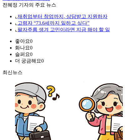
전혜정 기자의 주요 뉴스
⌞
재취업부터 창업까지, 상담받고 지원하자
⌞
고령자 “73.6세까지 일하고 싶다”
⌞
팔자주름 생겨 고민이라면 지금 해야 할 일
좋아요
0
화나요
0
슬퍼요
0
더 궁금해요
0
최신뉴스