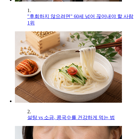
1.
"후회하지 않으려면" 60세 넘어 끊어내야 할 사람
1위
2.
설탕 vs 소금, 콩국수를 건강하게 먹는 법