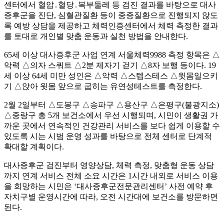
센터에서 혈압․혈당․복부둘레 등 검진 결과를 바탕으로 대사
증후군을 진단, 심혈관질환 등이 중증질환으로 진행되지 않도
록 예방 상담을 제공하고 체력인증센터에서 체력 측정한 결과
를 토대로 개인별 맞춤 운동과 실천 방법을 안내한다.
65세 이상 대사증후군 사업 연계 서울체력9988 측정 항목은 △
악력 △의자 스쿼트 △2분 제자기 걷기 △8자 보행 등이다. 19
세 이상 64세 미만 성인은 △악력 △스텝스테스 △윗몸일으키
기 △앉아 윗몸 앞으로 굽히는 유연성테스트를 측정한다.
2월 2일부터 △도봉구 △송파구 △용산구 △은평구(불광지소)
△중랑구 총 5개 보건소에서 우선 시행되며, 시민이 생활권 가
까운 곳에서 연속적인 건강관리 서비스를 보다 쉽게 이용할 수
있도록 시는 시범 운영 성과를 바탕으로 전체 센터로 단계적
확대할 계획이다.
대사증후군 검진부터 영양상담, 체력 측정, 맞춤형 운동 상담
까지 연계 서비스 전체 소요 시간은 1시간 내외로 서비스 이용
을 희망하는 시민은 ‘대사증후군전문관리센터’ 사전 예약 후
자치구별 운영시간에 따라, 오전 시간대에 보건소를 방문하면
된다.