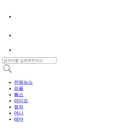
전체뉴스
피플
헬스
라이프
컬처
머니
테마