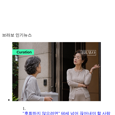
브라보 인기뉴스
1.
"후회하지 않으려면" 60세 넘어 끊어내야 할 사람