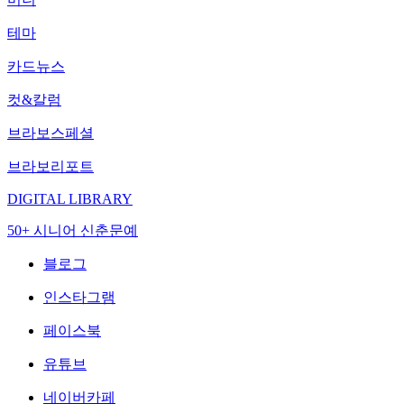
테마
카드뉴스
컷&칼럼
브라보스페셜
브라보리포트
DIGITAL LIBRARY
50+ 시니어 신춘문예
블로그
인스타그램
페이스북
유튜브
네이버카페