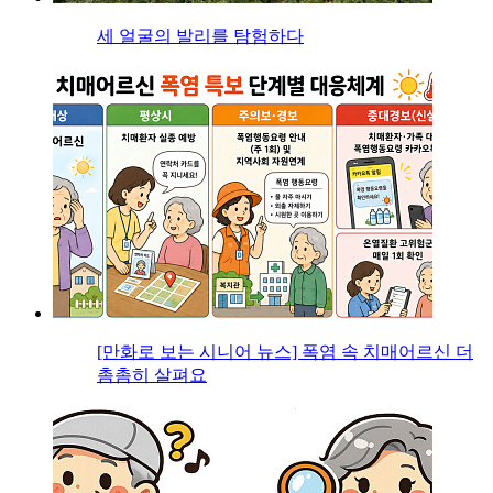
세 얼굴의 발리를 탐험하다
[만화로 보는 시니어 뉴스] 폭염 속 치매어르신 더
촘촘히 살펴요