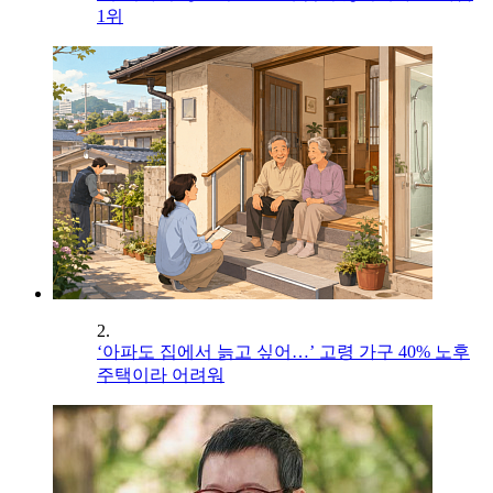
1위
2.
‘아파도 집에서 늙고 싶어…’ 고령 가구 40% 노후
주택이라 어려워