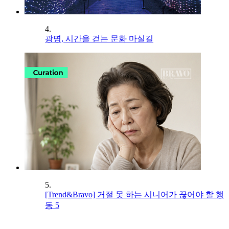
4.
광명, 시간을 걷는 문화 마실길
5.
[Trend&Bravo] 거절 못 하는 시니어가 끊어야 할 행
동 5