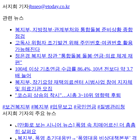
서지희 기자
jhsseo@etoday.co.kr
관련 뉴스
복지부, 지방정부·관계부처와 통합돌봄 준비상황 종합
점검
고독사 위험자 조기발견 위해 주민번호·여권번호 활용
가능해진다
정은경 복지부 장관 "통합돌봄 돌봄·연금·의료 체계 재
편"
100세 이상 기초연금 수급률 86.4%, 10년 전보다 약 3.7
배 늘어
복지부, 장기요양 재택의료센터 시범사업 참여 지자체
및 의료기관 모집
"코스피 상승의 착시"…시총 3~10위 영향력 후퇴
#보건복지부
#복지부
#업무보고
#국민연금
#질병관리청
서지희 기자의 주요 뉴스
⌞
[만화로 보는 시니어 뉴스] 폭염 속 치매어르신 더 촘촘
히 살펴요
⌞
복지부, 폭염 초기대응반→‘폭염대응 비상대책본부’ 격