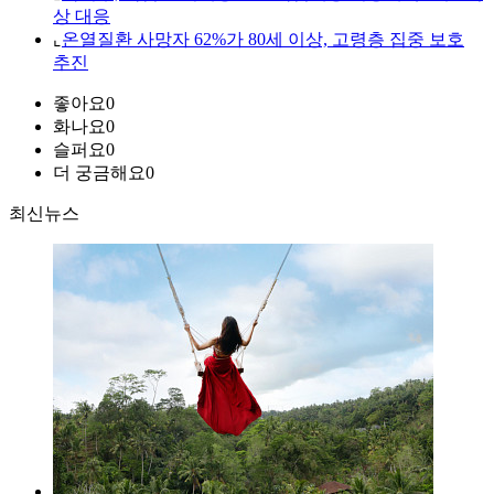
상 대응
⌞
온열질환 사망자 62%가 80세 이상, 고령층 집중 보호
추진
좋아요
0
화나요
0
슬퍼요
0
더 궁금해요
0
최신뉴스