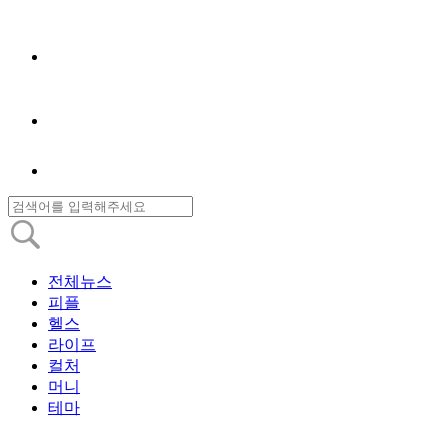
전체뉴스
피플
헬스
라이프
컬처
머니
테마