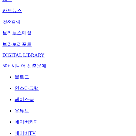
카드뉴스
컷&칼럼
브라보스페셜
브라보리포트
DIGITAL LIBRARY
50+ 시니어 신춘문예
블로그
인스타그램
페이스북
유튜브
네이버카페
네이버TV