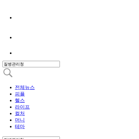
전체뉴스
피플
헬스
라이프
컬처
머니
테마