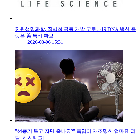
진원생명과학, 질병청 공동 개발 코로나19 DNA 백신 플
랫폼 美 특허 확보
2026-08-06 15:31
"선풍기 틀고 자면 죽나요?" 폭염이 재조명한 엄마표 괴
담 [해시태그]