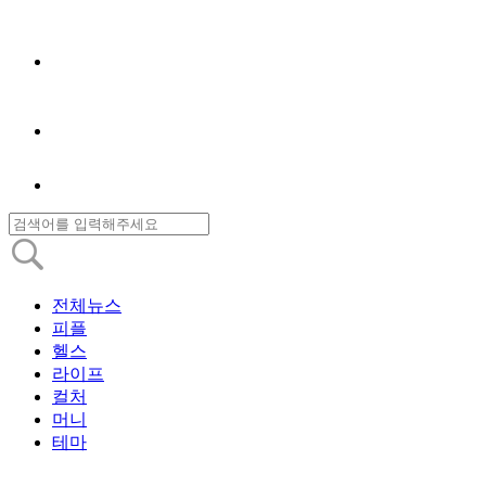
전체뉴스
피플
헬스
라이프
컬처
머니
테마