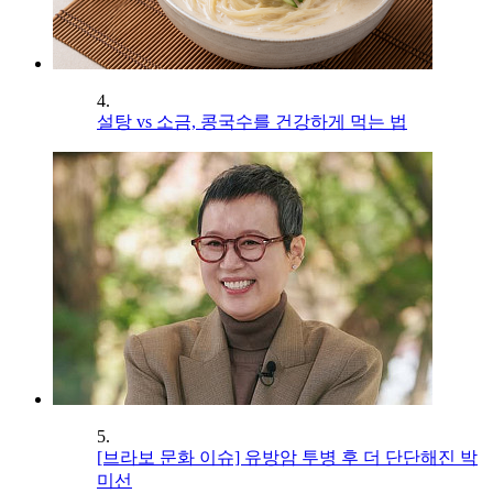
4.
설탕 vs 소금, 콩국수를 건강하게 먹는 법
5.
[브라보 문화 이슈] 유방암 투병 후 더 단단해진 박
미선