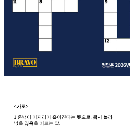
<가로>
1
혼백이 어지러이 흩어진다는 뜻으로, 몹시 놀라
넋을 잃음을 이르는 말.