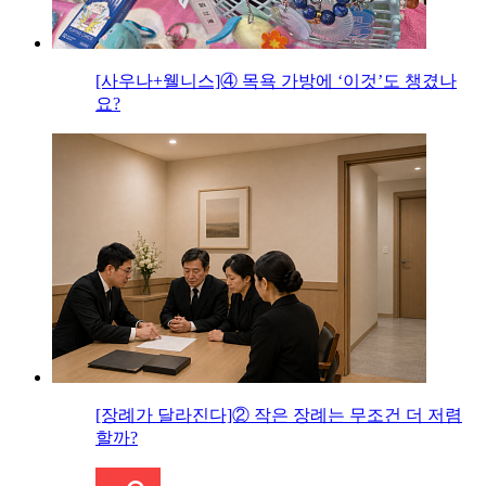
[사우나+웰니스]④ 목욕 가방에 ‘이것’도 챙겼나
요?
[장례가 달라진다]② 작은 장례는 무조건 더 저렴
할까?