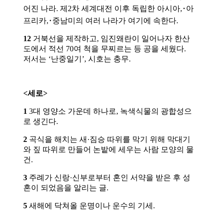
어진 나라. 제2차 세계대전 이후 독립한 아시아,･아
프리카,･중남미의 여러 나라가 여기에 속한다.
12
거북선을 제작하고, 임진왜란이 일어나자 한산
도에서 적선 70여 척을 무찌르는 등 공을 세웠다.
저서는 ‘난중일기’, 시호는 충무.
<세로>
1
3대 영양소 가운데 하나로, 녹색식물의 광합성으
로 생긴다.
2
곡식을 해치는 새·짐승 따위를 막기 위해 막대기
와 짚 따위로 만들어 논밭에 세우는 사람 모양의 물
건.
3
주례가 신랑·신부로부터 혼인 서약을 받은 후 성
혼이 되었음을 알리는 글.
5
새해에 닥쳐올 운명이나 운수의 기세.