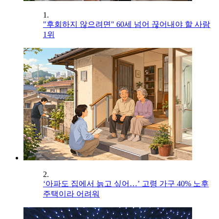
1.
"후회하지 않으려면" 60세 넘어 끊어내야 할 사람
1위
2.
‘아파도 집에서 늙고 싶어…’ 고령 가구 40% 노후
주택이라 어려워