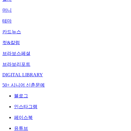
머니
테마
카드뉴스
컷&칼럼
브라보스페셜
브라보리포트
DIGITAL LIBRARY
50+ 시니어 신춘문예
블로그
인스타그램
페이스북
유튜브