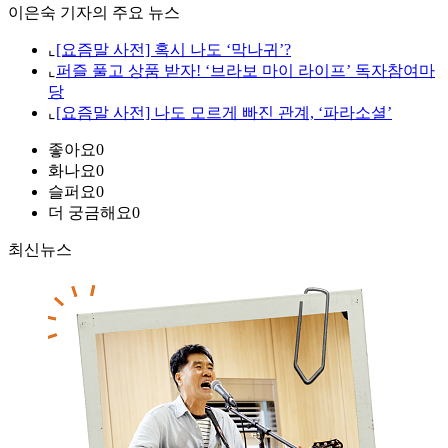
이은숙 기자의 주요 뉴스
⌞
[요즘말 사전] 혹시 나도 ‘막나귀’?
⌞
퍼즐 풀고 상품 받자! ‘브라보 마이 라이프’ 독자참여마
당
⌞
[요즘말 사전] 나도 모르게 빠진 관계, ‘파라소셜’
좋아요
0
화나요
0
슬퍼요
0
더 궁금해요
0
최신뉴스