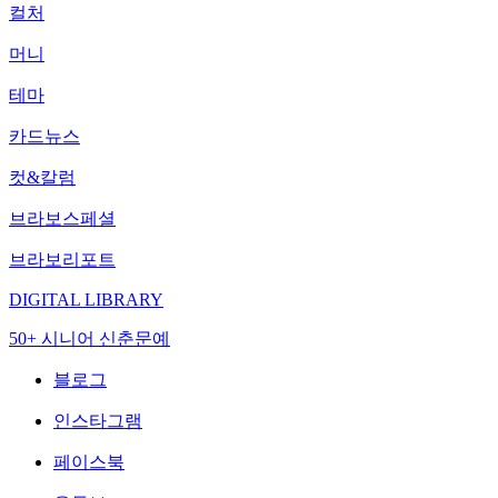
컬처
머니
테마
카드뉴스
컷&칼럼
브라보스페셜
브라보리포트
DIGITAL LIBRARY
50+ 시니어 신춘문예
블로그
인스타그램
페이스북