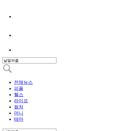
전체뉴스
피플
헬스
라이프
컬처
머니
테마