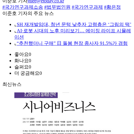
이준호 기자
jhlee@etoday.co.kr
#국가연구과제소송
#법무법인원
#국가연구과제
#황은정
이준호 기자의 주요 뉴스
⌞
SH 재개발임대, 청년 문턱 낮추자 고령층은 ‘그림의 떡’
⌞
AI·로봇 시대의 노후 미리보기… 에이징 라이프 시뮬레
이션
⌞
“추천했더니 구매” 日 돌봄 현장 종사자 91.5%가 경험
좋아요
0
화나요
0
슬퍼요
0
더 궁금해요
0
최신뉴스