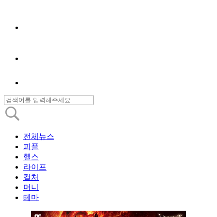
전체뉴스
피플
헬스
라이프
컬처
머니
테마