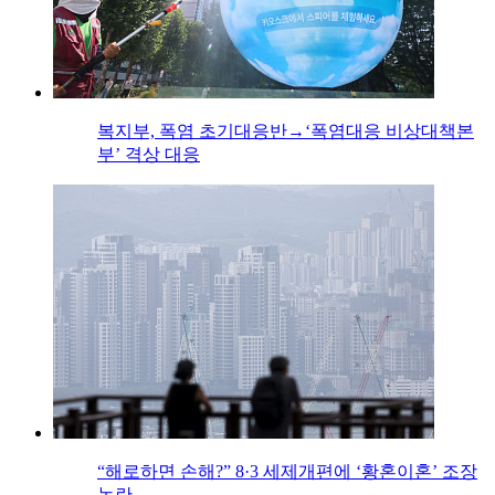
복지부, 폭염 초기대응반→‘폭염대응 비상대책본
부’ 격상 대응
“해로하면 손해?” 8·3 세제개편에 ‘황혼이혼’ 조장
논란