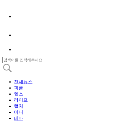
전체뉴스
피플
헬스
라이프
컬처
머니
테마