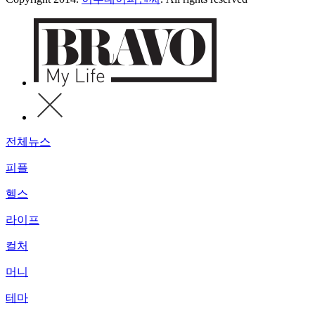
전체뉴스
피플
헬스
라이프
컬처
머니
테마