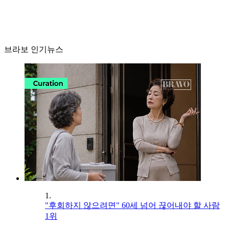
브라보 인기뉴스
1.
"후회하지 않으려면" 60세 넘어 끊어내야 할 사람
1위