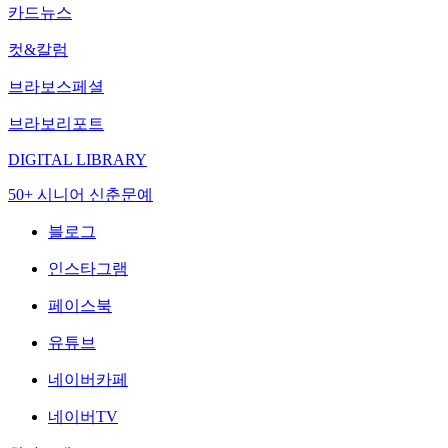
카드뉴스
컷&칼럼
브라보스페셜
브라보리포트
DIGITAL LIBRARY
50+ 시니어 신춘문예
블로그
인스타그램
페이스북
유튜브
네이버카페
네이버TV