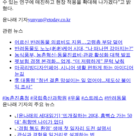
수 있는 연구에 매진하고 현장 적용을 확대해 나가겠다”고 밝
혔다.
윤나래 기자
yunyun@etoday.co.kr
관련 뉴스
어르신 반려동물 의료비도 지원…고령층 부담 덜어
반려동물도 노노(老老)케어 시대, “나 떠나면 강아지는?”
농식품부, 농촌혁신·동물진료비·관광 활성화 대책 발표
펫보험 경쟁 본격화... 업계, “더 저렴하게” 문턱 낮춰
마곡리빙디자인페어, 시니어 생활 편하게 하는 아이디어
눈길
李 대통령 "청년 결혼 망설이는 일 없어야...제도상 불이
익 조사"
#농촌진흥청
#국립축산과학원
#우울
#스트레스
#반려동물
윤나래 기자의 주요 뉴스
⌞
[윤나래의 세대읽기] ‘뜨개질하는 20대, 흠뻑쇼 가는 50
대’ 취향엔 나이가 없다
⌞
‘경험 無도 환영’ 생애 첫 일자리 도전 설명서
⌞
관심과 경험을 일거리로 설계하는 법