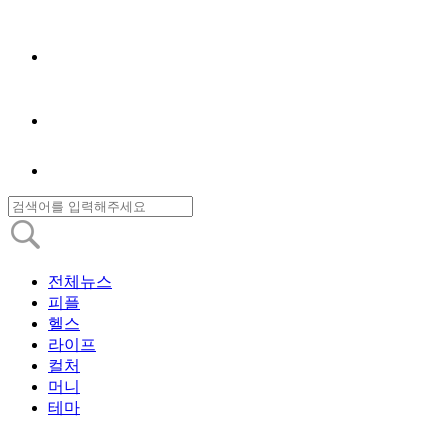
전체뉴스
피플
헬스
라이프
컬처
머니
테마