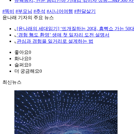
뉴욕증시, 연준 금리인하 기대감 꺾이자 상승...S&P500 
#똑비
#부모님
#추석
#시니어여행
#한달살기
윤나래 기자의 주요 뉴스
⌞
[윤나래의 세대읽기] ‘뜨개질하는 20대, 흠뻑쇼 가는 50
⌞
‘경험 無도 환영’ 생애 첫 일자리 도전 설명서
⌞
관심과 경험을 일거리로 설계하는 법
좋아요
0
화나요
0
슬퍼요
0
더 궁금해요
0
최신뉴스