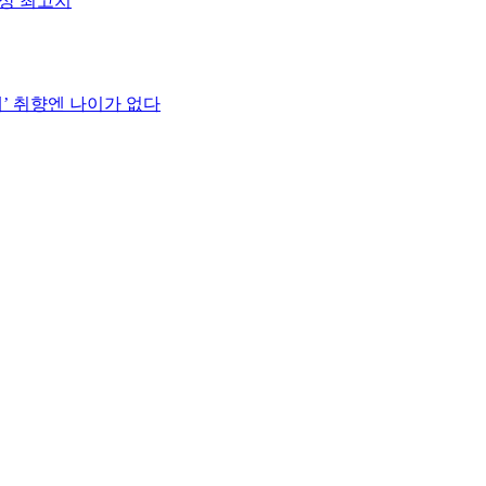
사상 최고치
대’ 취향엔 나이가 없다