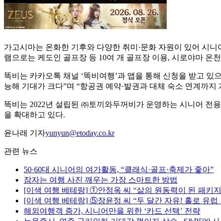
가고시마는 온화한 기후와 다양한 취미·문화 자원이 있어 시니어 
램으로는 케도인 골프장 등 10여 개 골프장 이용, 시로야마 온천
똑비는 카카오톡 채널 ‘똑비여행’과 앱을 통해 신청을 받고 있으며
능해 기대가 크다”며 “항공권 예약·발권과 대체 숙소 연계까지
똑비는 2022년 설립된 ㈜토끼와두꺼비가 운영하는 시니어 전용
을 확대하고 있다.
윤나래 기자
yunyun@etoday.co.kr
관련 뉴스
50·60대 시니어의 여가활동, “클래식·골프·축제가 좋아”
잠자는 여행 사진 깨우는 가장 스마트한 방법
[이색 여행 베테랑] ①안정옥 씨 “삶의 원동력이 된 패키
[이색 여행 베테랑] ⑤장윤정 씨 “두 달간 자유! 홀로 유럽
해외여행객 증가, 시니어만을 위한 ‘카드 선택’ 전략