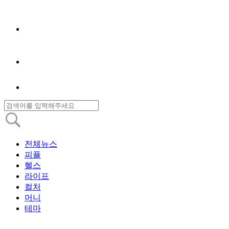
전체뉴스
피플
헬스
라이프
컬처
머니
테마