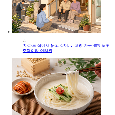
2.
‘아파도 집에서 늙고 싶어…’ 고령 가구 40% 노후
주택이라 어려워