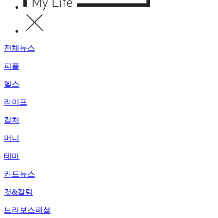
전체뉴스
피플
헬스
라이프
컬처
머니
테마
카드뉴스
컷&칼럼
브라보스페셜