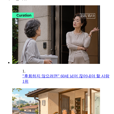
1.
"후회하지 않으려면" 60세 넘어 끊어내야 할 사람
1위