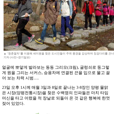
▲ ‘청춘열차’를 이용해 세미원을 찾은 도시인들이 주위 풍경을 감상하며 징검다리를 건너
기자 (사진=경기일보)
얼굴에 뽀얗게 발라보는 동동 그리모(크림), 굴렁쇠로 둥그렇
게 원을 그리는 서커스, 승용차에 연결된 끈을 입으로 물고 끌
어 보는 차력 시범….
23일 오후 1시께 매월 3일과 8일로 끝나는 3·8장인 양평 물맑
은 시장(양평전통시장)을 찾은 수백명의 인파들은 마치 타임
머신을 타고 어렸을 적 장날로 되돌아 온 것 같은 행복에 한껏
젖어 있었다.