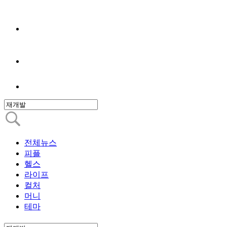
전체뉴스
피플
헬스
라이프
컬처
머니
테마