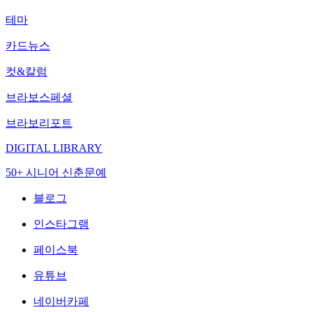
테마
카드뉴스
컷&칼럼
브라보스페셜
브라보리포트
DIGITAL LIBRARY
50+ 시니어 신춘문예
블로그
인스타그램
페이스북
유튜브
네이버카페