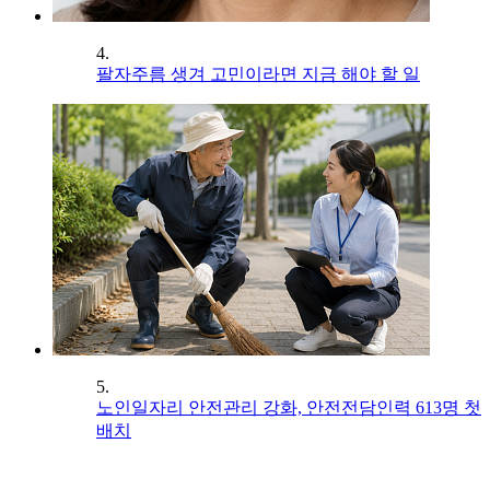
4.
팔자주름 생겨 고민이라면 지금 해야 할 일
5.
노인일자리 안전관리 강화, 안전전담인력 613명 첫
배치