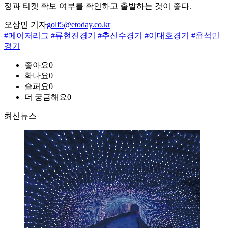
정과 티켓 확보 여부를 확인하고 출발하는 것이 좋다.
오상민 기자
golf5@etoday.co.kr
#메이저리그
#류현진경기
#추신수경기
#이대호경기
#윤석민
경기
좋아요
0
화나요
0
슬퍼요
0
더 궁금해요
0
최신뉴스