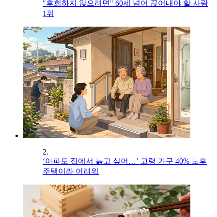
"후회하지 않으려면" 60세 넘어 끊어내야 할 사람
1위
2.
‘아파도 집에서 늙고 싶어…’ 고령 가구 40% 노후
주택이라 어려워