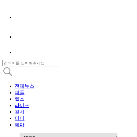
전체뉴스
피플
헬스
라이프
컬처
머니
테마