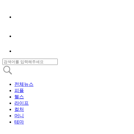
전체뉴스
피플
헬스
라이프
컬처
머니
테마