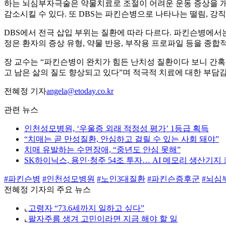
하는 뇌심부자극술은 약물치료로 조절이 어려운 운동 증상을 개
감소시킬 수 있다. 또 DBS는 파킨슨병으로 나타나는 떨림, 강
DBS에서 전극 삽입 부위는 질환에 따라 다르다. 파킨슨병에서는 대체로 시상하
정은 환자의 증상 유형, 약물 반응, 부작용 프로파일 등을 종합
장 교수는 “파킨슨병이 완치가 힘든 난치성 질환이다 보니 간
고 남은 삶의 질도 향상되고 있다”며 적극적 치료에 대한 부담
전혜정 기자
angela@etoday.co.kr
관련 뉴스
인천성모병원, ‘우울증 외래 적정성 평가’ 1등급 획득
“치매는 곧 만성질환, 안심하고 걸릴 수 있는 사회 돼야”
치매 유발하는 수면장애, “중년도 안심 못해”
SK하이닉스, 용인·청주 54조 투자… AI 메모리 생산기지
#파킨슨병
#인천성모병원
#노인3대질환
#파킨슨증후군
#뇌심
전혜정 기자의 주요 뉴스
⌞
고령자 “73.6세까지 일하고 싶다”
⌞
팔자주름 생겨 고민이라면 지금 해야 할 일