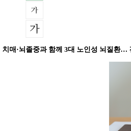
치매·뇌졸중과 함께 3대 노인성 뇌질환… 전