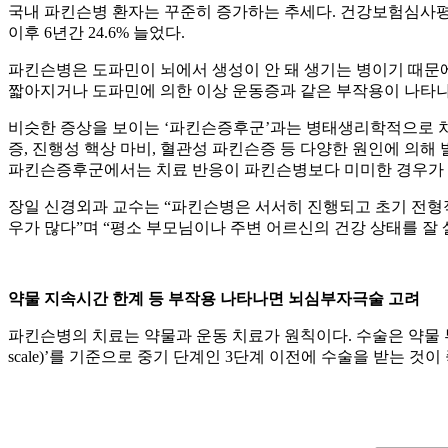
국내 파킨슨병 환자는 꾸준히 증가하는 추세다. 건강보험심사평가원에
이후 6년간 24.6% 늘었다.
파킨슨병은 도파민이 뇌에서 생성이 안 돼 생기는 병이기 때문에
짧아지거나 도파민에 의한 이상 운동증과 같은 부작용이 나타나
비슷한 증상을 보이는 ‘파킨슨증후군’과는 병태생리학적으로 차
증, 진행성 핵상 마비, 혈관성 파킨슨증 등 다양한 원인에 의
파킨슨증후군에서는 치료 반응이 파킨슨병보다 미미한 경우가 
장일 신경외과 교수는 “파킨슨병은 서서히 진행되고 초기 전형적
우가 많다”며 “평소 부모님이나 주변 어르신의 건강 상태를 잘
약물 지속시간 한계 등 부작용 나타나면 뇌심부자극술 고려
파킨슨병의 치료는 약물과 운동 치료가 원칙이다. 수술은 약물 부작
scale)’를 기준으로 중기 단계인 3단계 이전에 수술을 받는 것이 