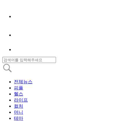
전체뉴스
피플
헬스
라이프
컬처
머니
테마