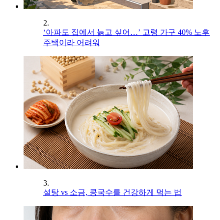
2.
‘아파도 집에서 늙고 싶어…’ 고령 가구 40% 노후
주택이라 어려워
3.
설탕 vs 소금, 콩국수를 건강하게 먹는 법