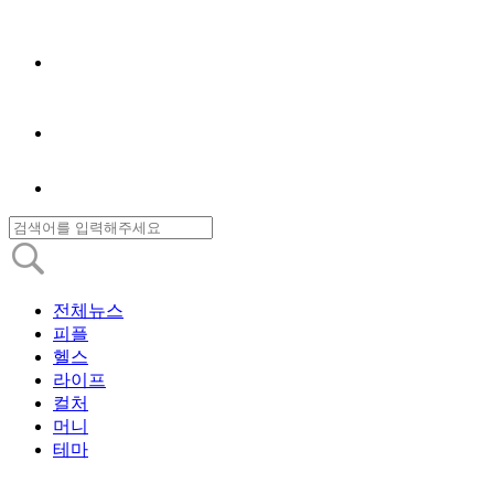
전체뉴스
피플
헬스
라이프
컬처
머니
테마