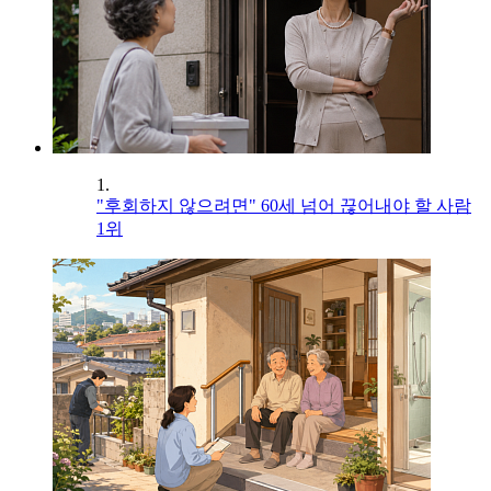
1.
"후회하지 않으려면" 60세 넘어 끊어내야 할 사람
1위