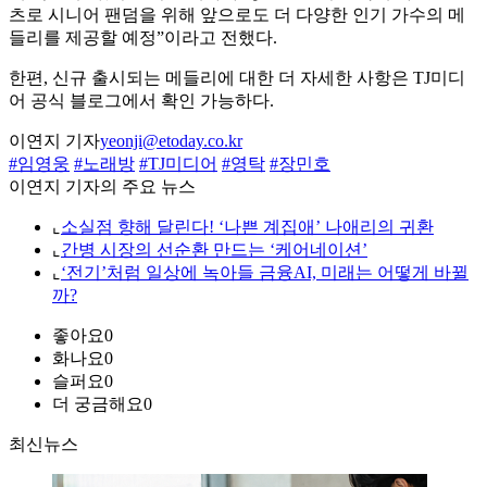
츠로 시니어 팬덤을 위해 앞으로도 더 다양한 인기 가수의 메
들리를 제공할 예정”이라고 전했다.
한편, 신규 출시되는 메들리에 대한 더 자세한 사항은 TJ미디
어 공식 블로그에서 확인 가능하다.
이연지 기자
yeonji@etoday.co.kr
#임영웅
#노래방
#TJ미디어
#영탁
#장민호
이연지 기자의 주요 뉴스
⌞
소실점 향해 달린다! ‘나쁜 계집애’ 나애리의 귀환
⌞
간병 시장의 선순환 만드는 ‘케어네이션’
⌞
‘전기’처럼 일상에 녹아들 금융AI, 미래는 어떻게 바뀔
까?
좋아요
0
화나요
0
슬퍼요
0
더 궁금해요
0
최신뉴스