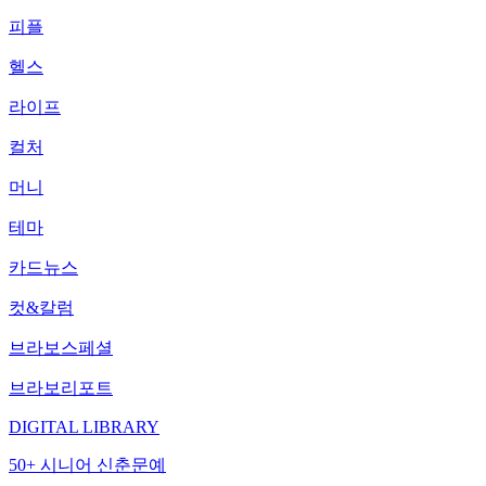
피플
헬스
라이프
컬처
머니
테마
카드뉴스
컷&칼럼
브라보스페셜
브라보리포트
DIGITAL LIBRARY
50+ 시니어 신춘문예