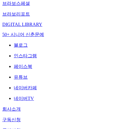
브라보스페셜
브라보리포트
DIGITAL LIBRARY
50+ 시니어 신춘문예
블로그
인스타그램
페이스북
유튜브
네이버카페
네이버TV
회사소개
구독신청