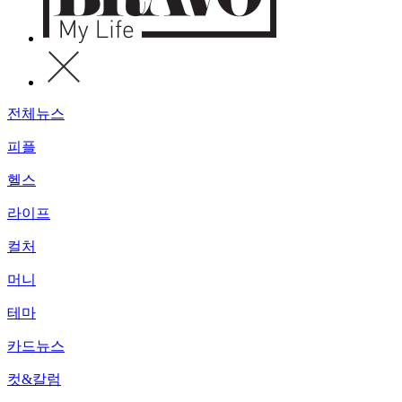
전체뉴스
피플
헬스
라이프
컬처
머니
테마
카드뉴스
컷&칼럼