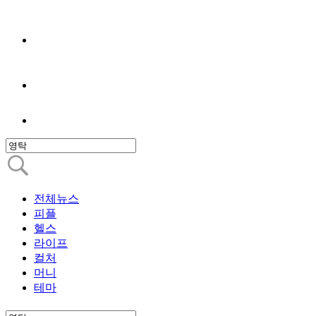
전체뉴스
피플
헬스
라이프
컬처
머니
테마