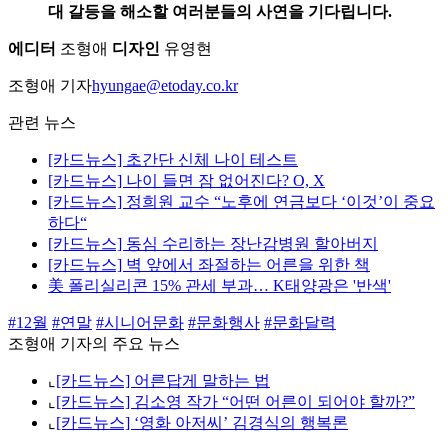
대 갈등을 해소할 여러분들의 사연을 기다립니다.
에디터
조형애
디자인
유영현
조형애 기자
hyungae@etoday.co.kr
관련 뉴스
[카드뉴스] 초간단 신체 나이 테스트
[카드뉴스] 나이 들면 잠 없어진다? O, X
[카드뉴스] 정희원 교수 “노후에 연금보다 ‘이것’이 중요
하다“
[카드뉴스] 동심 수리하는 장난감병원 할아버지
[카드뉴스] 벽 앞에서 좌절하는 어른을 위한 책
美 폴리실리콘 15% 관세 부과… K태양광은 '반색'
#12월
#연말
#시니어문화
#문화행사
#문화달력
조형애 기자의 주요 뉴스
⌞
[카드뉴스] 어른답게 말하는 법
⌞
[카드뉴스] 김소영 작가 “어떤 어른이 되어야 할까?”
⌞
[카드뉴스] ‘영화 아저씨’ 김경식의 행복론