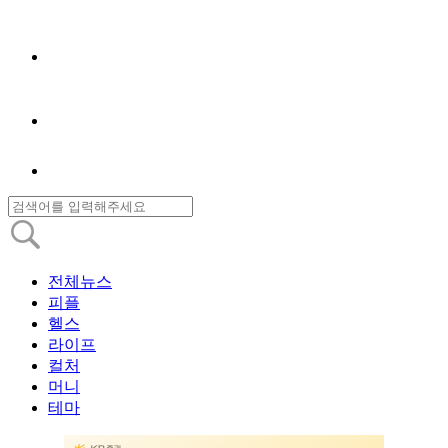
전체뉴스
피플
헬스
라이프
컬처
머니
테마