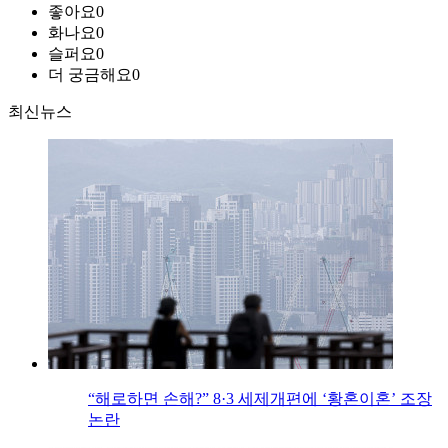
좋아요
0
화나요
0
슬퍼요
0
더 궁금해요
0
최신뉴스
“해로하면 손해?” 8·3 세제개편에 ‘황혼이혼’ 조장
논란