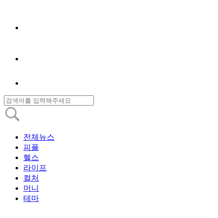
전체뉴스
피플
헬스
라이프
컬처
머니
테마