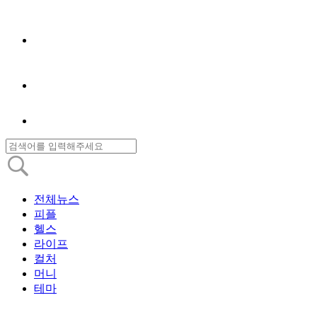
전체뉴스
피플
헬스
라이프
컬처
머니
테마