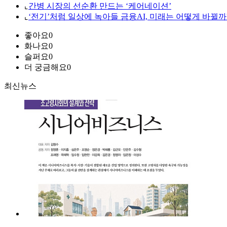
⌞
간병 시장의 선순환 만드는 ‘케어네이션’
⌞
‘전기’처럼 일상에 녹아들 금융AI, 미래는 어떻게 바뀔까
좋아요
0
화나요
0
슬퍼요
0
더 궁금해요
0
최신뉴스