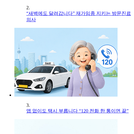
2.
“새벽에도 달려갑니다” 재가임종 지키는 방문진료
의사
3.
앱 없이도 택시 부릅니다 “120 전화 한 통이면 끝”