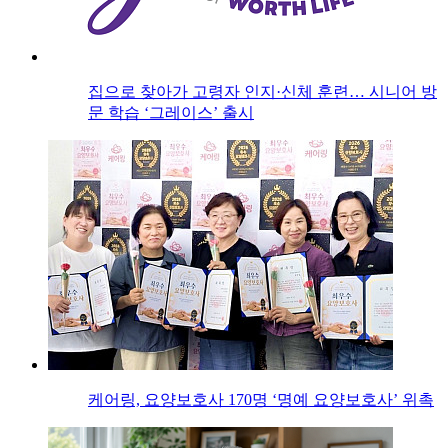
집으로 찾아가 고령자 인지·신체 훈련… 시니어 방
문 학습 ‘그레이스’ 출시
케어링, 요양보호사 170명 ‘명예 요양보호사’ 위촉