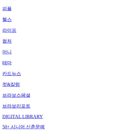
피플
헬스
라이프
컬처
머니
테마
카드뉴스
컷&칼럼
브라보스페셜
브라보리포트
DIGITAL LIBRARY
50+ 시니어 신춘문예