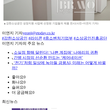
▲강한소상공인 성장지원 사업에 선정된 기업들의 제품 전시(사진=이연지 기자)
이연지 기자
yeonji@etoday.co.kr
#강한소상공인
#라이콘
#중소벤처기업부
#소상공인진흥공단
이연지 기자의 주요 뉴스
⌞
소실점 향해 달린다! ‘나쁜 계집애’ 나애리의 귀환
⌞
간병 시장의 선순환 만드는 ‘케어네이션’
⌞
‘전기’처럼 일상에 녹아들 금융AI, 미래는 어떻게 바뀔
까?
좋아요
0
화나요
0
슬퍼요
0
더 궁금해요
0
최신뉴스