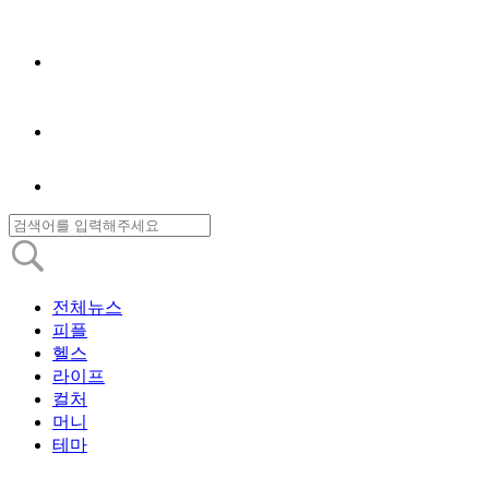
전체뉴스
피플
헬스
라이프
컬처
머니
테마