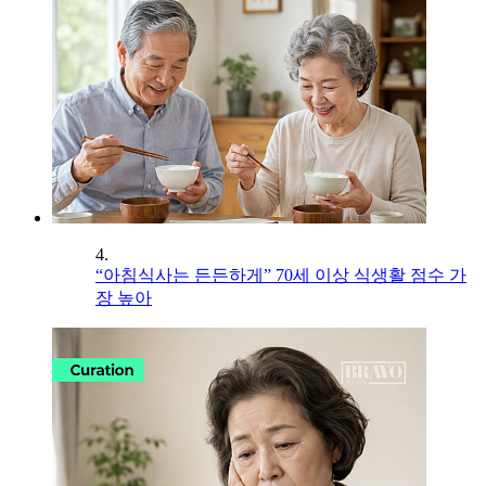
4.
“아침식사는 든든하게” 70세 이상 식생활 점수 가
장 높아