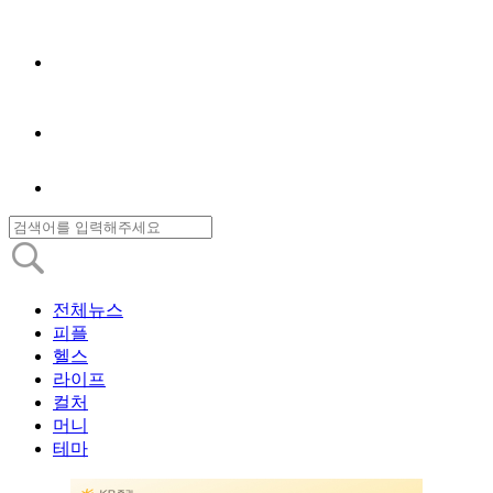
전체뉴스
피플
헬스
라이프
컬처
머니
테마