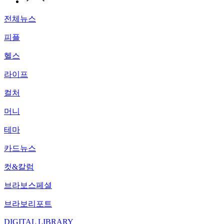
전체뉴스
피플
헬스
라이프
컬처
머니
테마
카드뉴스
컷&칼럼
브라보스페셜
브라보리포트
DIGITAL LIBRARY