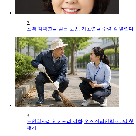
2.
소액 직역연금 받는 노인, 기초연금 수령 길 열린다
3.
노인일자리 안전관리 강화, 안전전담인력 613명 첫
배치