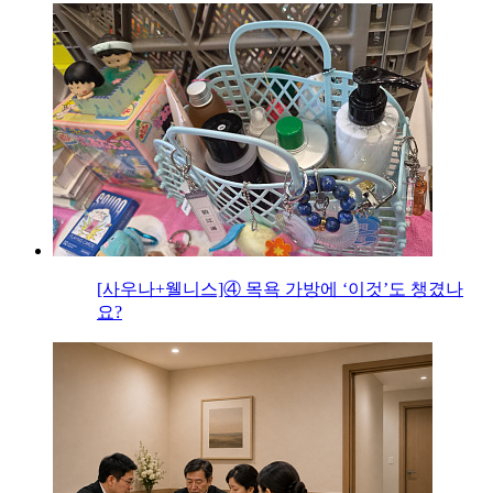
[사우나+웰니스]④ 목욕 가방에 ‘이것’도 챙겼나
요?