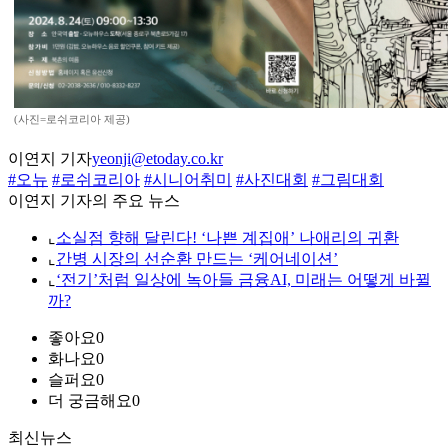
(사진=로쉬코리아 제공)
이연지 기자
yeonji@etoday.co.kr
#오뉴
#로쉬코리아
#시니어취미
#사진대회
#그림대회
이연지 기자의 주요 뉴스
⌞
소실점 향해 달린다! ‘나쁜 계집애’ 나애리의 귀환
⌞
간병 시장의 선순환 만드는 ‘케어네이션’
⌞
‘전기’처럼 일상에 녹아들 금융AI, 미래는 어떻게 바뀔
까?
좋아요
0
화나요
0
슬퍼요
0
더 궁금해요
0
최신뉴스