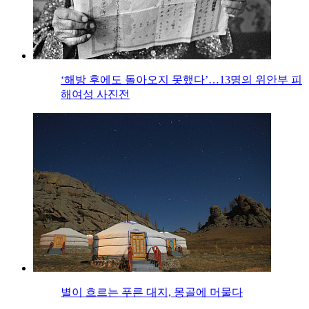
‘해방 후에도 돌아오지 못했다’…13명의 위안부 피
해여성 사진전
별이 흐르는 푸른 대지, 몽골에 머물다