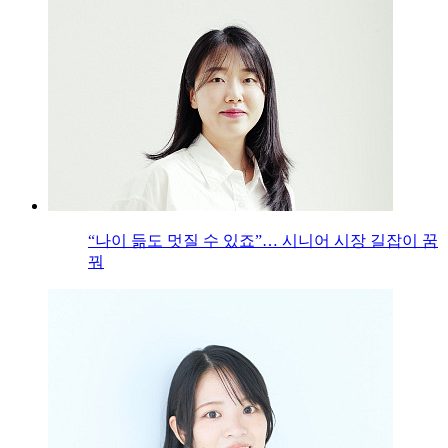
“나이 듦도 멋질 수 있죠”… 시니어 시장 길잡이 꿈
꿔