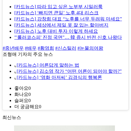
[카드뉴스] 따라 입고 싶은 노부부 시밀러룩
[카드뉴스] ‘빠지면 큰일’ 노후 4대 리스크
[카드뉴스] 강창희 대표 “노후를 너무 두려워 마세요”
[카드뉴스] 세상에서 제일 옷 잘 입는 할아버지
[카드뉴스] 노후 대비 투자 이렇게 하세요
"'롤러코스피' 진정 국면"… 韓 증시 반전 신호 나왔다
#중년배우
#배우
#황영희
#신스틸러
#눈물의여왕
조형애 기자의 주요 뉴스
⌞
[카드뉴스] 어른답게 말하는 법
⌞
[카드뉴스] 김소영 작가 “어떤 어른이 되어야 할까?”
⌞
[카드뉴스] ‘영화 아저씨’ 김경식의 행복론
좋아요
0
화나요
0
슬퍼요
0
더 궁금해요
0
최신뉴스