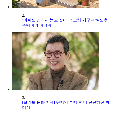
2.
‘아파도 집에서 늙고 싶어…’ 고령 가구 40% 노후
주택이라 어려워
3.
[브라보 문화 이슈] 유방암 투병 후 더 단단해진 박
미선