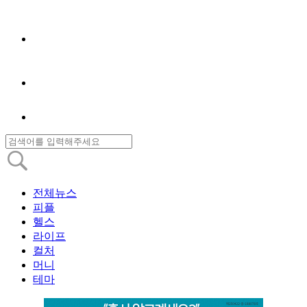
전체뉴스
피플
헬스
라이프
컬처
머니
테마