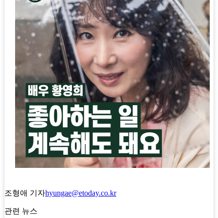
조형애 기자
hyungae@etoday.co.kr
관련 뉴스