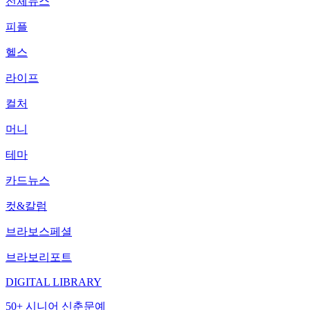
전체뉴스
피플
헬스
라이프
컬처
머니
테마
카드뉴스
컷&칼럼
브라보스페셜
브라보리포트
DIGITAL LIBRARY
50+ 시니어 신춘문예