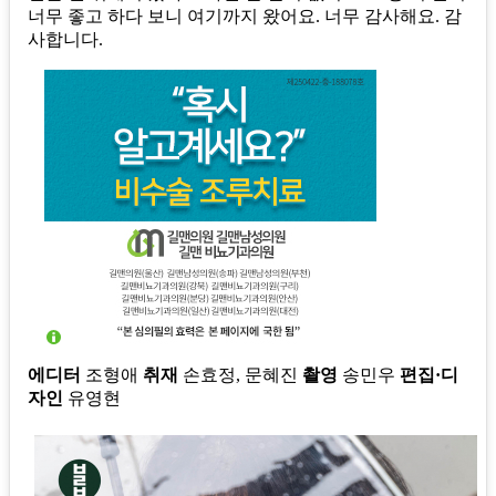
너무 좋고 하다 보니 여기까지 왔어요. 너무 감사해요. 감
사합니다.
에디터
조형애
취재
손효정, 문혜진
촬영
송민우
편집·디
자인
유영현