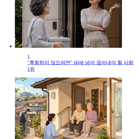
1.
"후회하지 않으려면" 60세 넘어 끊어내야 할 사람
1위