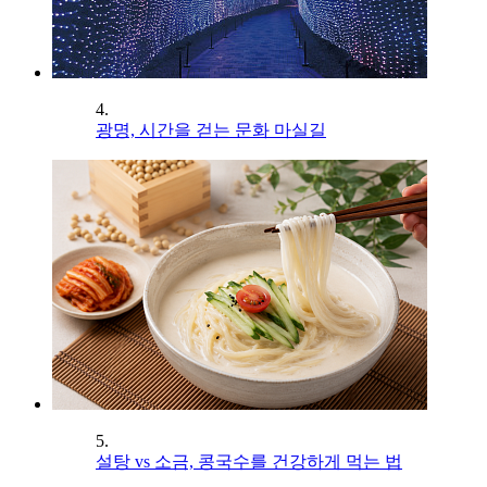
4.
광명, 시간을 걷는 문화 마실길
5.
설탕 vs 소금, 콩국수를 건강하게 먹는 법