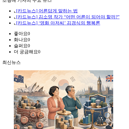
조형애 기자의 주요 뉴스
⌞
[카드뉴스] 어른답게 말하는 법
⌞
[카드뉴스] 김소영 작가 “어떤 어른이 되어야 할까?”
⌞
[카드뉴스] ‘영화 아저씨’ 김경식의 행복론
좋아요
0
화나요
0
슬퍼요
0
더 궁금해요
0
최신뉴스