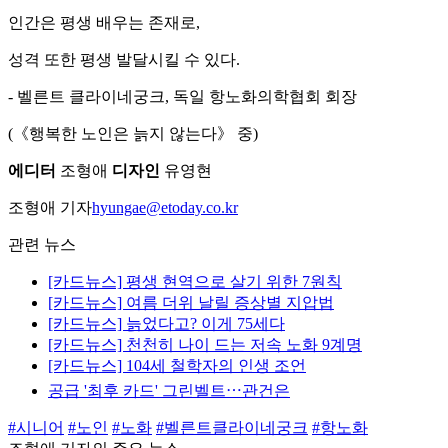
인간은 평생 배우는 존재로,
성격 또한 평생 발달시킬 수 있다.
- 벨른트 클라이네궁크, 독일 항노화의학협회 회장
(《행복한 노인은 늙지 않는다》 중)
에디터
조형애
디자인
유영현
조형애 기자
hyungae@etoday.co.kr
관련 뉴스
[카드뉴스] 평생 현역으로 살기 위한 7원칙
[카드뉴스] 여름 더위 날릴 증상별 지압법
[카드뉴스] 늙었다고? 이게 75세다
[카드뉴스] 천천히 나이 드는 저속 노화 9계명
[카드뉴스] 104세 철학자의 인생 조언
공급 '최후 카드' 그린벨트⋯관건은
#시니어
#노인
#노화
#벨른트클라이네궁크
#항노화