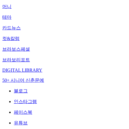
머니
테마
카드뉴스
컷&칼럼
브라보스페셜
브라보리포트
DIGITAL LIBRARY
50+ 시니어 신춘문예
블로그
인스타그램
페이스북
유튜브