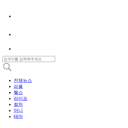
전체뉴스
피플
헬스
라이프
컬처
머니
테마